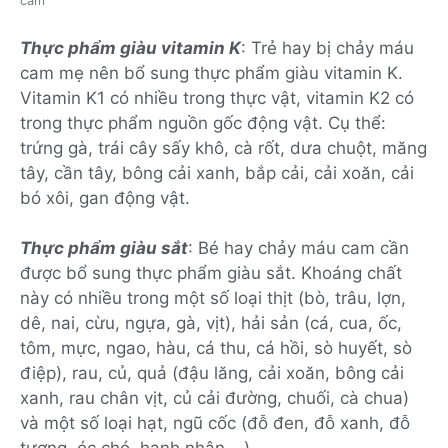
cam
Thực phẩm giàu vitamin K
: Trẻ hay bị chảy máu
cam mẹ nên bổ sung thực phẩm giàu vitamin K.
Vitamin K1 có nhiều trong thực vật, vitamin K2 có
trong thực phẩm nguồn gốc động vật. Cụ thể:
trứng gà, trái cây sấy khô, cà rốt, dưa chuột, măng
tây, cần tây, bông cải xanh, bắp cải, cải xoăn, cải
bó xôi, gan động vật.
Thực phẩm giàu sắt
: Bé hay chảy máu cam cần
được bổ sung thực phẩm giàu sắt. Khoáng chất
này có nhiều trong một số loại thịt (bò, trâu, lợn,
dê, nai, cừu, ngựa, gà, vịt), hải sản (cá, cua, ốc,
tôm, mực, ngao, hàu, cá thu, cá hồi, sò huyết, sò
điệp), rau, củ, quả (đậu lăng, cải xoăn, bông cải
xanh, rau chân vịt, củ cải đường, chuối, cà chua)
và một số loại hạt, ngũ cốc (đỗ đen, đỗ xanh, đỗ