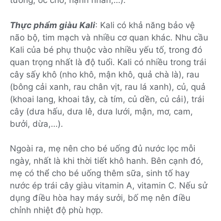
tương, óc chó, hạnh nhân,…).
Thực phẩm giàu Kali
: Kali có khả năng bảo vệ
não bộ, tim mạch và nhiều cơ quan khác. Nhu cầu
Kali của bé phụ thuộc vào nhiều yếu tố, trong đó
quan trọng nhất là độ tuổi. Kali có nhiều trong trái
cây sấy khô (nho khô, mận khô, quả chà là), rau
(bông cải xanh, rau chân vịt, rau lá xanh), củ, quả
(khoai lang, khoai tây, cà tím, củ dền, củ cải), trái
cây (dưa hấu, dưa lê, dưa lưới, mận, mơ, cam,
bưởi, dừa,…).
Ngoài ra, mẹ nên cho bé uống đủ nước lọc mỗi
ngày, nhất là khi thời tiết khô hanh. Bên cạnh đó,
mẹ có thể cho bé uống thêm sữa, sinh tố hay
nước ép trái cây giàu vitamin A, vitamin C. Nếu sử
dụng điều hòa hay máy sưởi, bố mẹ nên điều
chỉnh nhiệt độ phù hợp.