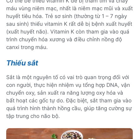
Cơ thể bé thiếu vitamin K dễ bị thâm tím và chảy
máu vùng niêm mạc, nhất là niêm mạc mũi và xuất
huyết tiêu hóa. Trẻ sơ sinh (thường từ 1 – 7 ngày
sau sinh) thiếu vitamin K rất dễ bị bệnh xuất huyết
(xuất huyết não). Vitamin K còn tham gia vào quá
trình chuyển hóa xương và điều chỉnh nồng độ
canxi trong máu.
Thiếu sắt
Sắt là một nguyên tố có vai trò quan trọng đối với
con người, thực hiện nhiệm vụ tổng hợp DNA, vận
chuyển oxy, sản xuất ra năng lượng oxy hóa và
bất hoạt các gốc tự do. Đặc biệt, sắt tham gia vào
quá trình hình thành hồng cầu, giúp tăng cường sự
tập trung cho não bộ.