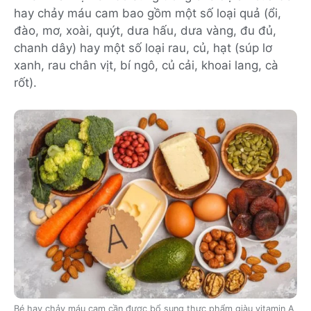
hay chảy máu cam bao gồm một số loại quả (ổi,
đào, mơ, xoài, quýt, dưa hấu, dưa vàng, đu đủ,
chanh dây) hay một số loại rau, củ, hạt (súp lơ
xanh, rau chân vịt, bí ngô, củ cải, khoai lang, cà
rốt).
Bé hay chảy máu cam cần được bổ sung thực phẩm giàu vitamin A