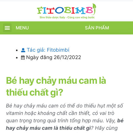
MENU
SẢN PHẨM
TRANG CHỦ
SẢN PHẨM
CHĂM SÓC TRẺ
TIN TỨC – SỰ KIỆN
GIỚI THIỆU
ĐIỂM BÁN
TÍCH ĐIỂM
Tác giả:
Fitobimbi
Ngày đăng
26/12/2022
Bé hay chảy máu cam là
thiếu chất gì?
Bé hay chảy máu cam có thể do thiếu hụt một số
vitamin hoặc khoáng chất cần thiết, có vai trò
quan trọng trong quá trình tổng hợp máu. Vậy,
bé
hay chảy máu cam là thiếu chất gì
? Hãy cùng