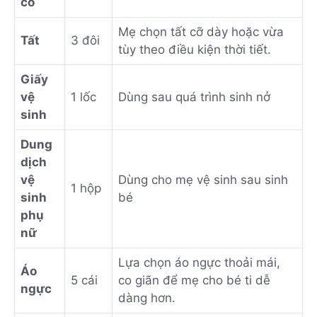
cổ
Mẹ chọn tất cỡ dày hoặc vừa
Tất
3 đôi
tùy theo điều kiện thời tiết.
Giấy
vệ
1 lốc
Dùng sau quá trình sinh nở
sinh
Dung
dịch
vệ
Dùng cho mẹ vệ sinh sau sinh
1 hộp
sinh
bé
phụ
nữ
Lựa chọn áo ngực thoải mái,
Áo
5 cái
co giãn để mẹ cho bé ti dễ
ngực
dàng hơn.