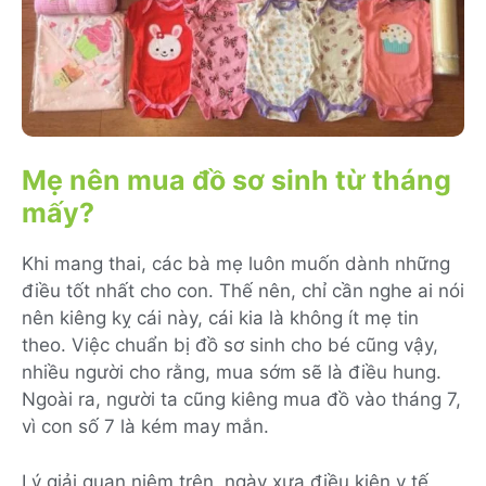
Mẹ nên mua đồ sơ sinh từ tháng
mấy?
Khi mang thai, các bà mẹ luôn muốn dành những
điều tốt nhất cho con. Thế nên, chỉ cần nghe ai nói
nên kiêng kỵ cái này, cái kia là không ít mẹ tin
theo. Việc chuẩn bị đồ sơ sinh cho bé cũng vậy,
nhiều người cho rằng, mua sớm sẽ là điều hung.
Ngoài ra, người ta cũng kiêng mua đồ vào tháng 7,
vì con số 7 là kém may mắn.
Lý giải quan niệm trên, ngày xưa điều kiện y tế