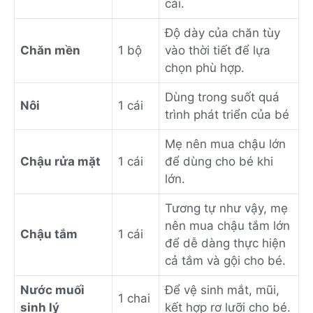
cái.
Độ dày của chăn tùy
Chăn mền
1 bộ
vào thời tiết để lựa
chọn phù hợp.
Dùng trong suốt quá
Nôi
1 cái
trình phát triển của bé
Mẹ nên mua chậu lớn
Chậu rửa mặt
1 cái
để dùng cho bé khi
lớn.
Tương tự như vậy, mẹ
nên mua chậu tắm lớn
Chậu tắm
1 cái
để dễ dàng thực hiện
cả tắm và gội cho bé.
Nước muối
Để vệ sinh mắt, mũi,
1 chai
sinh lý
kết hợp rơ lưỡi cho bé.