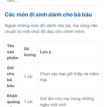
tắm,…
Các món đi sinh dành cho bà bầu
Ngoài những món đồ dành cho bé, mẹ cũng nên
chuẩn bị một chút đồ đạc cho chính mình.
Tên
Số
sản
Lưu ý
lượng
phẩm
Gối
cho
Chọn các loại gối thấp và mềm
1 cái
bà
mại
bầu
Khăn
Giữ ấm cho mẹ trong những
quàng
1 cái
ngày mới sinh