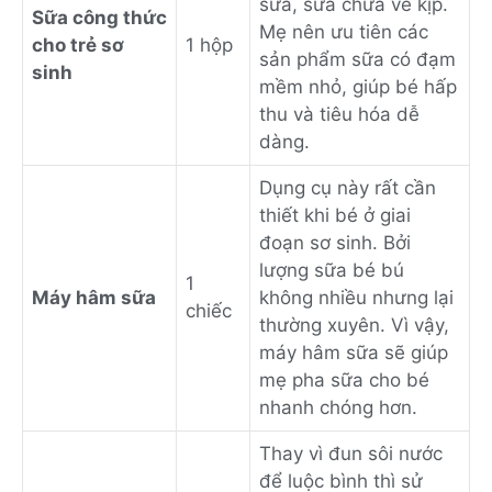
sữa, sữa chưa về kịp.
Sữa công thức
Mẹ nên ưu tiên các
cho trẻ sơ
1 hộp
sản phẩm sữa có đạm
sinh
mềm nhỏ, giúp bé hấp
thu và tiêu hóa dễ
dàng.
Dụng cụ này rất cần
thiết khi bé ở giai
đoạn sơ sinh. Bởi
lượng sữa bé bú
1
Máy hâm sữa
không nhiều nhưng lại
chiếc
thường xuyên. Vì vậy,
máy hâm sữa sẽ giúp
mẹ pha sữa cho bé
nhanh chóng hơn.
Thay vì đun sôi nước
để luộc bình thì sử