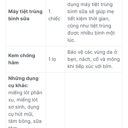
dụng máy tiệt trùng
Máy tiệt trùng
1
bình sữa sẽ giúp mẹ
bình sữa
chiếc
tiết kiệm thời gian,
cũng như tiệt trùng
được nhiều bình một
lúc.
Bảo vệ các vùng da ở
Kem chống
1 lọ
bẹn, nách, cổ và mông
hăm
khi tiếp xúc với bỉm.
Những dụng
cụ khác:
miếng lót phân
xu, miếng lót
sơ sinh, dụng
cụ hút mũi,
tăm bông, sữa