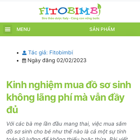
MENU
SẢN PHẨM
TRANG CHỦ
SẢN PHẨM
CHĂM SÓC TRẺ
TIN TỨC – SỰ KIỆN
GIỚI THIỆU
ĐIỂM BÁN
TÍCH ĐIỂM
Tác giả:
Fitobimbi
Ngày đăng
02/02/2023
Kinh nghiệm mua đồ sơ sinh
không lãng phí mà vẫn đầy
đủ
Với các bà mẹ lần đầu mang thai, việc mua sắm
đồ sơ sinh cho bé như thế nào là cả một sự tính
toán kỹ lưỡng để không thiếu hoặc thừa. Bài viết