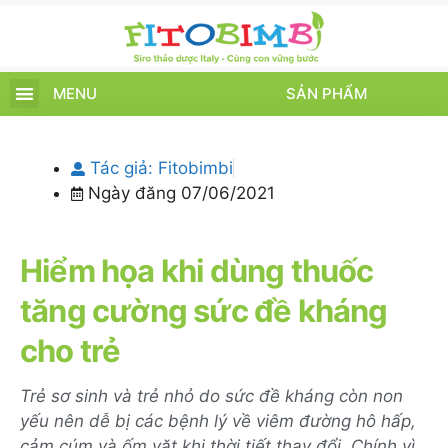
MENU
SẢN PHẨM
TRANG CHỦ
SẢN PHẨM
CHĂM SÓC TRẺ
TIN TỨC – SỰ KIỆN
GIỚI THIỆU
ĐIỂM BÁN
TÍCH ĐIỂM
Tác giả:
Fitobimbi
Ngày đăng
07/06/2021
Hiểm họa khi dùng thuốc
tăng cường sức đề kháng
cho trẻ
Trẻ sơ sinh và trẻ nhỏ do sức đề kháng còn non
yếu nên dễ bị các bệnh lý về viêm đường hô hấp,
cảm cúm và ốm vặt khi thời tiết thay đổi. Chính vì