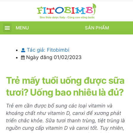
MENU
SẢN PHẨM
TRANG CHỦ
SẢN PHẨM
CHĂM SÓC TRẺ
TIN TỨC – SỰ KIỆN
GIỚI THIỆU
ĐIỂM BÁN
TÍCH ĐIỂM
Tác giả:
Fitobimbi
Ngày đăng
01/02/2023
Trẻ mấy tuổi uống được sữa
tươi? Uống bao nhiêu là đủ?
Trẻ em cần được bổ sung các loại vitamin và
khoáng chất như vitamin D, canxi để xương phát
triển chắc khỏe. Sữa tươi thanh trùng, tiệt trùng là
nguồn cung cấp vitamin D và canxi tốt. Tuy nhiên,