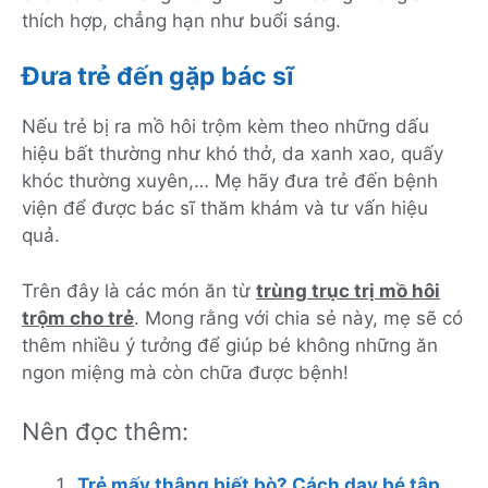
thích hợp, chẳng hạn như buổi sáng.
Đưa trẻ đến gặp bác sĩ
Nếu trẻ bị ra mồ hôi trộm kèm theo những dấu
hiệu bất thường như khó thở, da xanh xao, quấy
khóc thường xuyên,… Mẹ hãy đưa trẻ đến bệnh
viện để được bác sĩ thăm khám và tư vấn hiệu
quả.
Trên đây là các món ăn từ
trùng trục trị mồ hôi
trộm cho trẻ
. Mong rằng với chia sẻ này, mẹ sẽ có
thêm nhiều ý tưởng để giúp bé không những ăn
ngon miệng mà còn chữa được bệnh!
Nên đọc thêm:
Trẻ mấy thâng biết bò? Cách dạy bé tập