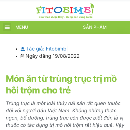
MENU
SẢN PHẨM
TRANG CHỦ
SẢN PHẨM
CHĂM SÓC TRẺ
TIN TỨC – SỰ KIỆN
GIỚI THIỆU
ĐIỂM BÁN
TÍCH ĐIỂM
Tác giả:
Fitobimbi
Ngày đăng
19/08/2022
Món ăn từ trùng trục trị mồ
hôi trộm cho trẻ
Trùng trục là một loài thủy hải sản rất quen thuộc
đối với người dân Việt Nam. Không những thơm
ngon, bổ dưỡng, trùng trục còn được biết đến là vị
thuốc có tác dụng trị mồ hôi trộm rất hiệu quả. Vậy