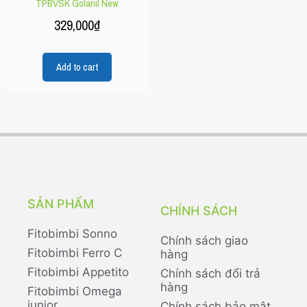
TPBVSK Golanil New
329,000
₫
Add to cart
SẢN PHẨM
CHÍNH SÁCH
Fitobimbi Sonno
Chính sách giao
Fitobimbi Ferro C
hàng
Fitobimbi Appetito
Chính sách đổi trả
hàng
Fitobimbi Omega
junior
Chính sách bảo mật