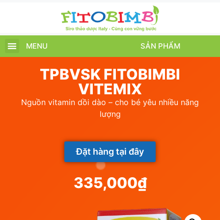
MENU
SẢN PHẨM
TRANG CHỦ
SẢN PHẨM
CHĂM SÓC TRẺ
TIN TỨC – SỰ KIỆN
GIỚI THIỆU
ĐIỂM BÁN
TÍCH ĐIỂM
TPBVSK FITOBIMBI
VITEMIX
Nguồn vitamin dồi dào – cho bé yêu nhiều năng
lượng
Đặt hàng tại đây
335,000
₫