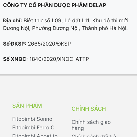
CÔNG TY CỔ PHẦN DƯỢC PHẨM DELAP
Địa chỉ:
Biệt thự số L09, Lô đất L11, Khu đô thị mới
Dương Nội, Phường Dương Nội, Thành phố Hà Nội.
Số ĐKSP:
2665/2020/ĐKSP
Số XNQC:
1840/2020/XNQC-ATTP
SẢN PHẨM
CHÍNH SÁCH
Fitobimbi Sonno
Chính sách giao
Fitobimbi Ferro C
hàng
Fitobimbi Appetito
Chính sách đổi trả