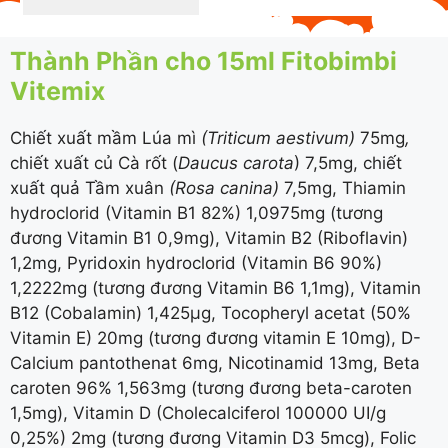
Thành Phần cho 15ml Fitobimbi
Vitemix
Chiết xuất mầm Lúa mì
(Triticum aestivum)
75mg
,
chiết xuất củ Cà rốt (
Daucus carota
) 7,5mg, chiết
xuất quả Tầm xuân
(Rosa canina)
7,5mg, Thiamin
hydroclorid (Vitamin B1 82%) 1,0975mg (tương
đương Vitamin B1 0,9mg), Vitamin B2 (Riboflavin)
1,2mg, Pyridoxin hydroclorid (Vitamin B6 90%)
1,2222mg (tương đương Vitamin B6 1,1mg), Vitamin
B12 (Cobalamin) 1,425µg, Tocopheryl acetat (50%
Vitamin E) 20mg (tương đương vitamin E 10mg), D-
Calcium pantothenat 6mg, Nicotinamid 13mg, Beta
caroten 96% 1,563mg (tương đương beta-caroten
1,5mg), Vitamin D (Cholecalciferol 100000 UI/g
0,25%) 2mg (tương đương Vitamin D3 5mcg), Folic