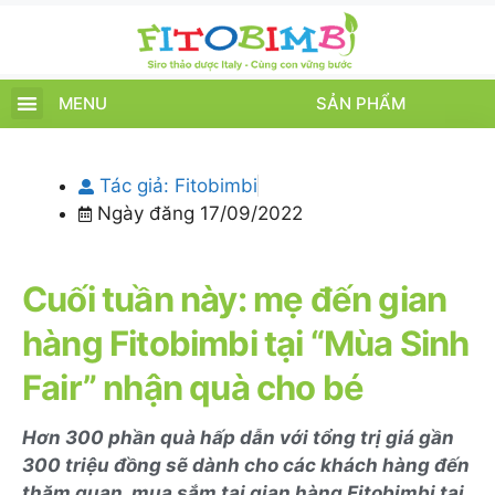
MENU
SẢN PHẨM
TRANG CHỦ
SẢN PHẨM
CHĂM SÓC TRẺ
TIN TỨC – SỰ KIỆN
GIỚI THIỆU
ĐIỂM BÁN
TÍCH ĐIỂM
Tác giả:
Fitobimbi
Ngày đăng
17/09/2022
Cuối tuần này: mẹ đến gian
hàng Fitobimbi tại “Mùa Sinh
Fair” nhận quà cho bé
Hơn 300 phần quà hấp dẫn với tổng trị giá gần
300 triệu đồng sẽ dành cho các khách hàng đến
thăm quan, mua sắm tại gian hàng Fitobimbi tại