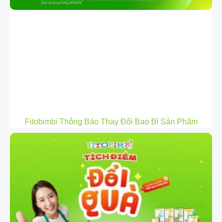
Fitobimbi Thông Báo Thay Đổi Bao Bì Sản Phẩm