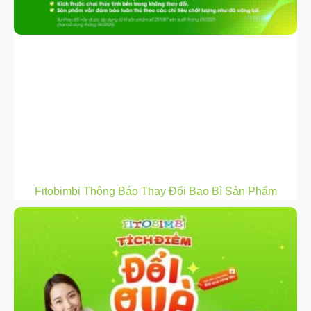
Fitobimbi Thông Báo Thay Đổi Bao Bì Sản Phẩm