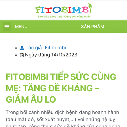
MENU
SẢN PHẨM
TRANG CHỦ
SẢN PHẨM
CHĂM SÓC TRẺ
TIN TỨC – SỰ KIỆN
GIỚI THIỆU
ĐIỂM BÁN
TÍCH ĐIỂM
Tác giả:
Fitobimbi
Ngày đăng
14/10/2023
FITOBIMBI TIẾP SỨC CÙNG
MẸ: TĂNG ĐỀ KHÁNG –
GIẢM ÂU LO
Trong bối cảnh nhiều dịch bệnh đang hoành hành
(đau mắt đỏ, sốt xuất huyết,…) với những hệ luỵ
phức tạp, cộng thêm sức đề kháng của cộng đồng