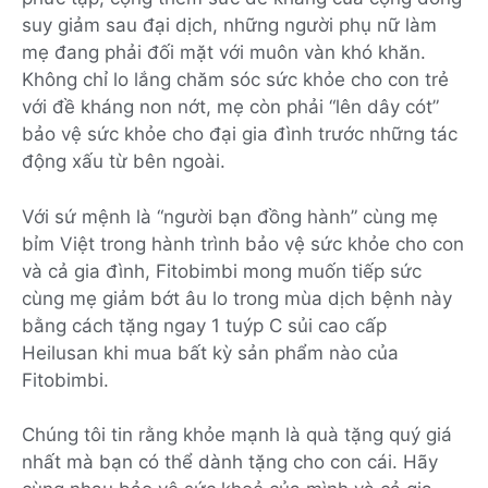
suy giảm sau đại dịch, những người phụ nữ làm
mẹ đang phải đối mặt với muôn vàn khó khăn.
Không chỉ lo lắng chăm sóc sức khỏe cho con trẻ
với đề kháng non nớt, mẹ còn phải “lên dây cót”
bảo vệ sức khỏe cho đại gia đình trước những tác
động xấu từ bên ngoài.
Với sứ mệnh là “người bạn đồng hành” cùng mẹ
bỉm Việt trong hành trình bảo vệ sức khỏe cho con
và cả gia đình, Fitobimbi mong muốn tiếp sức
cùng mẹ giảm bớt âu lo trong mùa dịch bệnh này
bằng cách tặng ngay 1 tuýp C sủi cao cấp
Heilusan khi mua bất kỳ sản phẩm nào của
Fitobimbi.
Chúng tôi tin rằng khỏe mạnh là quà tặng quý giá
nhất mà bạn có thể dành tặng cho con cái. Hãy