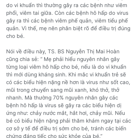
do vi khuẩn thì thường gây ra các bệnh như viêm
phổi, viêm tai giữa. Còn các bệnh hô hấp do virus
gây ra thì các bệnh viêm phế quản, viêm tiểu phế
quản. Vì thế, mẹ nên phân biệt rõ để điều trị đúng
cho bé.
Nói về điều này, TS. BS Nguyễn Thị Mai Hoàn
cũng chia sẻ: “ Mẹ phải hiểu nguyên nhân gây
từng loại viêm hô hấp cho bé, nếu là do vi khuẩn
thì mới dùng kháng sinh. Khi mắc vi khuẩn trẻ sẽ
có các biểu hiện nặng nề hơn là virus như sốt cao,
mũi trong chuyển sang mũi xanh, khó thở, thở
nhanh. Mà thường 70% nguyên nhân gây các
bệnh hô hấp là virus sẽ gây ra các biểu hiện dị
ứng như: chảy nước mắt, hắt hơi, chảy mũi. Nếu
bé có biểu hiện nặng phải thăm khám ngay tại các
cơ sở y tế để điều trị sớm cho bé, tránh các biến
chứng đáng tiếc cho sức khỏe của bé.”