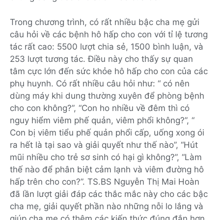
Trong chương trình, có rất nhiều bậc cha mẹ gửi
câu hỏi về các bệnh hô hấp cho con với tỉ lệ tương
tác rất cao: 5500 lượt chia sẻ, 1500 bình luận, và
253 lượt tương tác. Điều này cho thấy sự quan
tâm cực lớn đến sức khỏe hô hấp cho con của các
phụ huynh. Có rất nhiều câu hỏi như: “ có nên
dùng máy khi dung thường xuyên để phòng bệnh
cho con không?”, “Con ho nhiều về đêm thì có
nguy hiểm viêm phế quản, viêm phổi không?”, “
Con bị viêm tiểu phế quản phổi cấp, uống xong ói
ra hết là tại sao và giải quyết như thế nào”, “Hút
mũi nhiều cho trẻ sơ sinh có hại gì không?”, “Làm
thế nào để phân biệt cảm lạnh và viêm đường hô
hấp trên cho con?”. TS.BS Nguyễn Thị Mai Hoàn
đã lần lượt giải đáp các thắc mắc này cho các bậc
cha mẹ, giải quyết phần nào những nỗi lo lắng và
giúp cha mẹ có thêm các kiến thức đúng đắn hơn