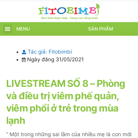
MENU
SẢN PHẨM
TRANG CHỦ
SẢN PHẨM
CHĂM SÓC TRẺ
TIN TỨC – SỰ KIỆN
GIỚI THIỆU
ĐIỂM BÁN
TÍCH ĐIỂM
Tác giả:
Fitobimbi
Ngày đăng
31/05/2021
LIVESTREAM SỐ 8 – Phòng
và điều trị viêm phế quản,
viêm phổi ở trẻ trong mùa
lạnh
“ Một trong những sai lầm của nhiều mẹ là con mới