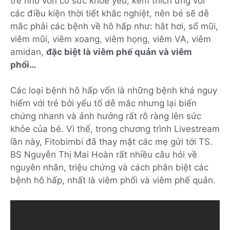
trẻ nhỏ vốn có sức khỏe yếu, kém thích ứng với
các điều kiện thời tiết khắc nghiệt, nên bé sẽ dễ
mắc phải các bệnh về hô hấp như: hắt hơi, sổ mũi,
viêm mũi, viêm xoang, viêm họng, viêm VA, viêm
amidan,
đặc biệt là viêm phế quản và viêm
phổi…
Các loại bệnh hô hấp vốn là những bệnh khá nguy
hiểm với trẻ bởi yếu tố dễ mắc nhưng lại biến
chứng nhanh và ảnh hưởng rất rõ ràng lên sức
khỏe của bé. Vì thế, trong chương trình Livestream
lần này, Fitobimbi đã thay mặt các mẹ gửi tới TS.
BS Nguyễn Thị Mai Hoàn rất nhiều câu hỏi về
nguyên nhân, triệu chứng và cách phân biệt các
bệnh hô hấp, nhất là viêm phổi và viêm phế quản.