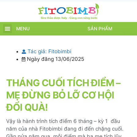
MENU
SẢN PHẨM
TRANG CHỦ
SẢN PHẨM
CHĂM SÓC TRẺ
TIN TỨC – SỰ KIỆN
GIỚI THIỆU
ĐIỂM BÁN
TÍCH ĐIỂM
Tác giả:
Fitobimbi
Ngày đăng
13/06/2025
THÁNG CUỐI TÍCH ĐIỂM –
MẸ ĐỪNG BỎ LỠ CƠ HỘI
ĐỔI QUÀ!
Vậy là hành trình tích điểm 6 tháng – kỳ 1 đầu
năm của nhà Fitobimbi đang đi đến chặng cuối.
Gần nửa năm qua, mỗi điểm mà ba mẹ tích lũy