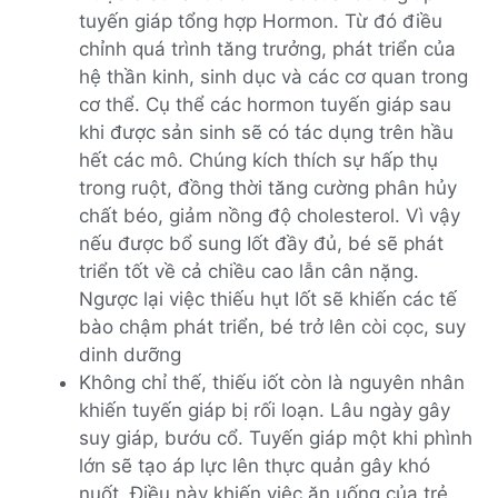
tuyến giáp tổng hợp Hormon. Từ đó điều
chỉnh quá trình tăng trưởng, phát triển của
hệ thần kinh, sinh dục và các cơ quan trong
cơ thể. Cụ thể các hormon tuyến giáp sau
khi được sản sinh sẽ có tác dụng trên hầu
hết các mô. Chúng kích thích sự hấp thụ
trong ruột, đồng thời tăng cường phân hủy
chất béo, giảm nồng độ cholesterol. Vì vậy
nếu được bổ sung Iốt đầy đủ, bé sẽ phát
triển tốt về cả chiều cao lẫn cân nặng.
Ngược lại việc thiếu hụt Iốt sẽ khiến các tế
bào chậm phát triển, bé trở lên còi cọc, suy
dinh dưỡng
Không chỉ thế, thiếu iốt còn là nguyên nhân
khiến tuyến giáp bị rối loạn. Lâu ngày gây
suy giáp, bướu cổ. Tuyến giáp một khi phình
lớn sẽ tạo áp lực lên thực quản gây khó
nuốt. Điều này khiến việc ăn uống của trẻ