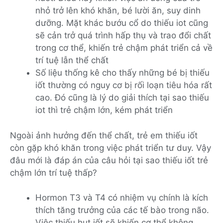
nhỏ trở lên khó khăn, bé lười ăn, suy dinh
dưỡng. Mặt khác bướu cổ do thiếu iot cũng
sẽ cản trở quá trình hấp thụ và trao đổi chất
trong cơ thể, khiến trẻ chậm phát triển cả về
trí tuệ lẫn thể chất
Số liệu thống kê cho thấy những bé bị thiếu
iốt thường có nguy cơ bị rối loạn tiêu hóa rất
cao. Đó cũng là lý do giải thích tại sao thiếu
iot thì trẻ chậm lớn, kém phát triển
Ngoài ảnh hưởng đến thể chất, trẻ em thiếu iốt
còn gặp khó khăn trong việc phát triển tư duy. Vậy
đâu mới là đáp án của câu hỏi tại sao thiếu iốt trẻ
chậm lớn trí tuệ thấp?
Hormon T3 và T4 có nhiệm vụ chính là kích
thích tăng trưởng của các tế bào trong não.
Việc thiếu hụt iốt sẽ khiến cơ thể không