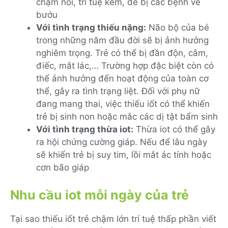
chậm nói, trí tuệ kém, dễ bị các bệnh về
bướu
Với tình trạng thiếu nặng:
Não bộ của bé
trong những năm đầu đời sẽ bị ảnh hưởng
nghiêm trọng. Trẻ có thể bị đần độn, câm,
điếc, mắt lác,… Trường hợp đặc biệt còn có
thể ảnh hưởng đến hoạt động của toàn cơ
thể, gây ra tình trạng liệt. Đối với phụ nữ
đang mang thai, việc thiếu iốt có thể khiến
trẻ bị sinh non hoặc mắc các dị tật bẩm sinh
Với tình trạng thừa iot:
Thừa iot có thể gây
ra hội chứng cường giáp. Nếu để lâu ngày
sẽ khiến trẻ bị suy tim, lồi mắt ác tính hoặc
cơn bão giáp
Nhu cầu iot mỗi ngày của trẻ
Tại sao thiếu iốt trẻ chậm lớn trí tuệ thấp phần viết