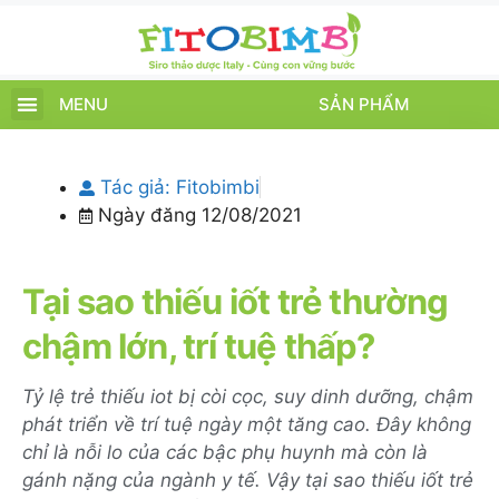
MENU
SẢN PHẨM
TRANG CHỦ
SẢN PHẨM
CHĂM SÓC TRẺ
TIN TỨC – SỰ KIỆN
GIỚI THIỆU
ĐIỂM BÁN
TÍCH ĐIỂM
Tác giả:
Fitobimbi
Ngày đăng
12/08/2021
Tại sao thiếu iốt trẻ thường
chậm lớn, trí tuệ thấp?
Tỷ lệ trẻ thiếu iot bị còi cọc, suy dinh dưỡng, chậm
phát triển về trí tuệ ngày một tăng cao. Đây không
chỉ là nỗi lo của các bậc phụ huynh mà còn là
gánh nặng của ngành y tế. Vậy tại sao thiếu iốt trẻ