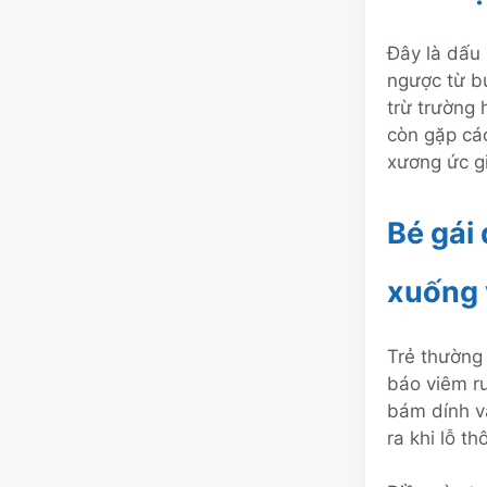
Đây là dấu 
ngược từ b
trừ trường 
còn gặp các
xương ức g
Bé gái
xuống 
Trẻ thường
báo viêm ru
bám dính v
ra khi lỗ t