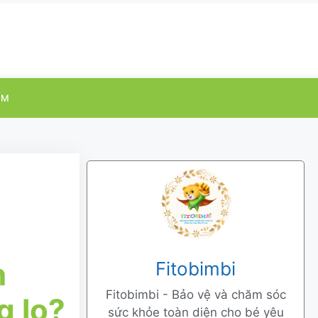
ỂM
n
Fitobimbi
Fitobimbi - Bảo vệ và chăm sóc
g lo?
sức khỏe toàn diện cho bé yêu