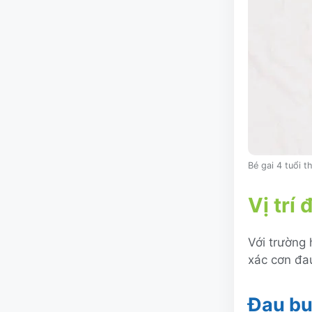
Bé gai 4 tuổi 
Vị trí
Với trường
xác cơn đa
Đau bụ