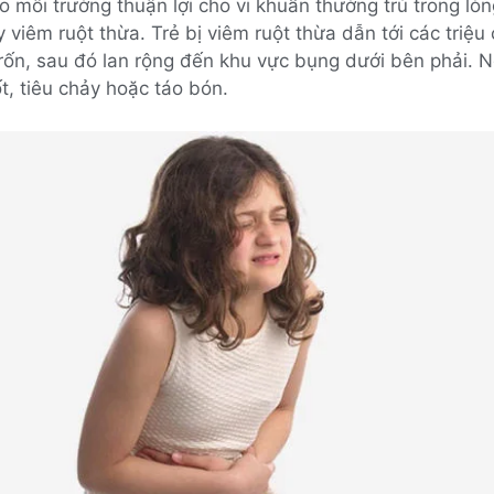
o môi trường thuận lợi cho vi khuẩn thường trú trong lòn
 viêm ruột thừa. Trẻ bị viêm ruột thừa dẫn tới các triệ
ốn, sau đó lan rộng đến khu vực bụng dưới bên phải. Ng
ốt, tiêu chảy hoặc táo bón.