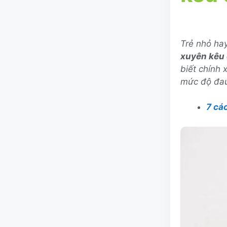
Trẻ nhỏ hay
xuyên kêu
biết chính 
mức độ đau 
7 cá