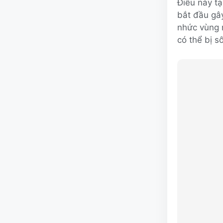
Điều này tạ
bắt đầu gây
nhức vùng r
có thể bị s