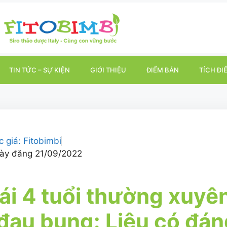
TIN TỨC – SỰ KIỆN
GIỚI THIỆU
ĐIỂM BÁN
TÍCH ĐI
c giả:
Fitobimbi
ày đăng
21/09/2022
ái 4 tuổi thường xuyê
đau bụng: Liệu có đán