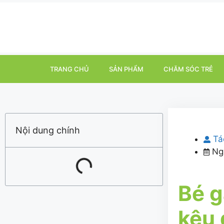
TRANG CHỦ
SẢN PHẨM
CHĂM SÓC TRẺ
Nội dung chính
Tá
Ng
Bé g
kêu 