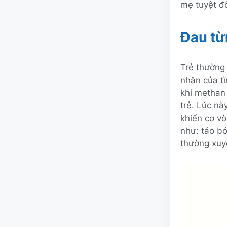
mẹ tuyệt đ
Đau từ
Trẻ thường 
nhân của tì
khí methan 
trẻ. Lúc nà
khiến cơ vò
như: táo bó
thường xuy