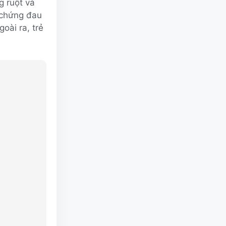
g ruột và
u chứng đau
oài ra, trẻ