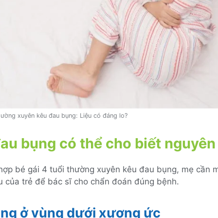
thường xuyên kêu đau bụng: Liệu có đáng lo?
 đau bụng có thể cho biết nguyê
 hợp bé gái 4 tuổi thường xuyên kêu đau bụng, mẹ cần m
u của trẻ để bác sĩ cho chẩn đoán đúng bệnh.
ng ở vùng dưới xương ức