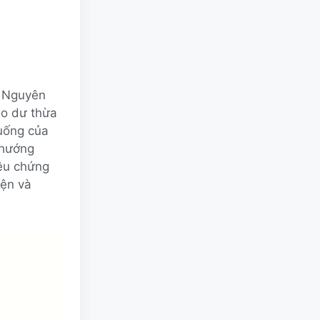
. Nguyên
do dư thừa
 uống của
 hướng
iệu chứng
iện và