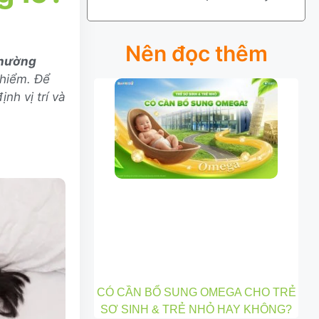
Nên đọc thêm
thường
 hiểm. Để
nh vị trí và
CÓ CẦN BỔ SUNG OMEGA CHO TRẺ
SƠ SINH & TRẺ NHỎ HAY KHÔNG?