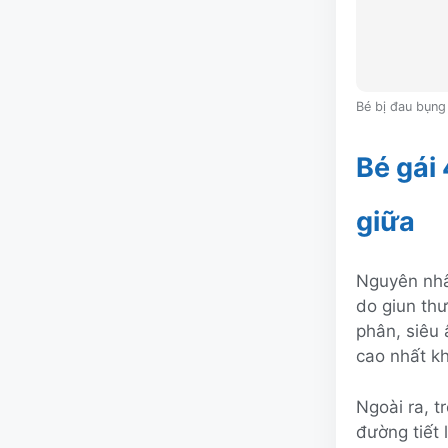
Bé bị đau bụng
Bé gái
giữa
Nguyên nhâ
do giun thư
phân, siêu
cao nhất k
Ngoài ra, t
đường tiết 