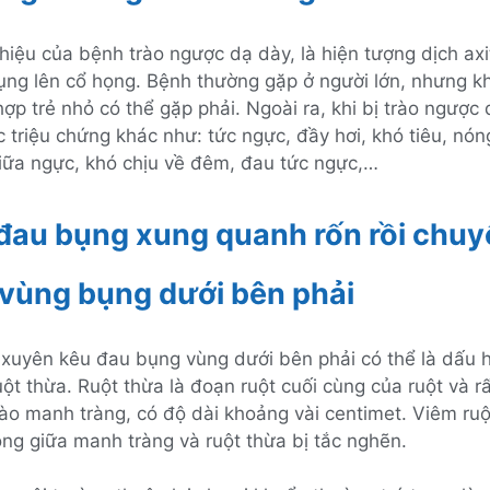
hiệu của bệnh trào ngược dạ dày, là hiện tượng dịch axi
ụng lên cổ họng. Bệnh thường gặp ở người lớn, nhưng k
hợp trẻ nhỏ có thể gặp phải. Ngoài ra, khi bị trào ngược
 triệu chứng khác như: tức ngực, đầy hơi, khó tiêu, nó
iữa ngực, khó chịu về đêm, đau tức ngực,…
 đau bụng xung quanh rốn rồi chu
vùng bụng dưới bên phải
 xuyên kêu đau bụng vùng dưới bên phải có thể là dấu 
ột thừa. Ruột thừa là đoạn ruột cuối cùng của ruột và r
ào manh tràng, có độ dài khoảng vài centimet. Viêm ruộ
hông giữa manh tràng và ruột thừa bị tắc nghẽn.