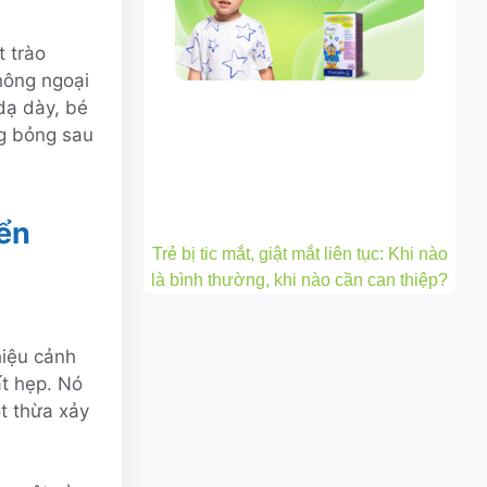
t trào
hông ngoại
 dạ dày, bé
ng bỏng sau
yển
Trẻ bị tic mắt, giật mắt liên tục: Khi nào
là bình thường, khi nào cần can thiệp?
hiệu cảnh
ất hẹp. Nó
t thừa xảy