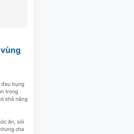
 vùng
ị đau bụng
un trong
có khả năng
ức ăn, sỏi
 nhưng cha