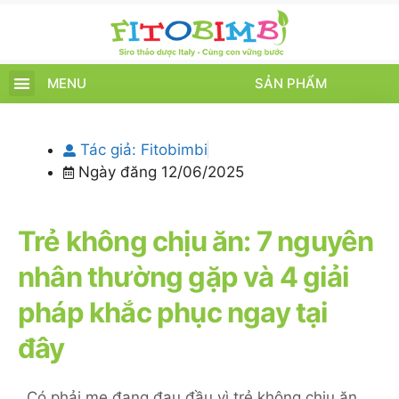
MENU
SẢN PHẨM
TRANG CHỦ
SẢN PHẨM
CHĂM SÓC TRẺ
TIN TỨC – SỰ KIỆN
GIỚI THIỆU
ĐIỂM BÁN
TÍCH ĐIỂM
Tác giả:
Fitobimbi
Ngày đăng
12/06/2025
Trẻ không chịu ăn: 7 nguyên
nhân thường gặp và 4 giải
pháp khắc phục ngay tại
đây
Có phải mẹ đang đau đầu vì trẻ không chịu ăn,