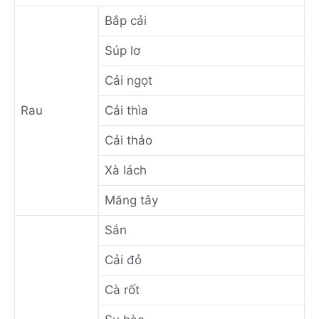
Bắp cải
Súp lơ
Cải ngọt
Rau
Cải thìa
Cải thảo
Xà lách
Măng tây
Sắn
Cải đỏ
Cà rốt