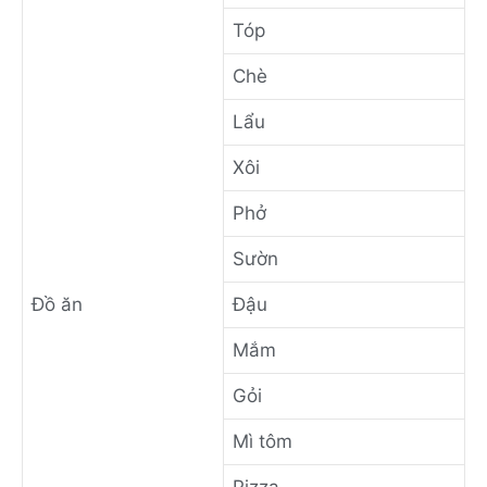
Tóp
Chè
Lẩu
Xôi
Phở
Sườn
Đồ ăn
Đậu
Mắm
Gỏi
Mì tôm
Pizza