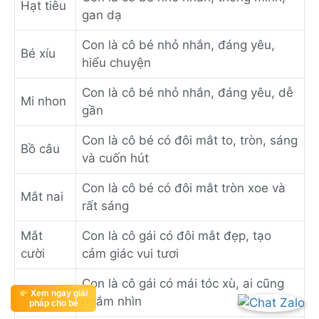
Hạt tiêu
gan dạ
Con là cô bé nhỏ nhắn, đáng yêu,
Bé xíu
hiểu chuyện
Con là cô bé nhỏ nhắn, đáng yêu, dễ
Mi nhon
gần
Con là cô bé có đôi mắt to, tròn, sáng
Bồ câu
và cuốn hút
Con là cô bé có đôi mắt tròn xoe và
Mắt nai
rất sáng
Mắt
Con là cô gái có đôi mắt đẹp, tạo
cười
cảm giác vui tươi
Con là cô gái có mái tóc xù, ai cũng
Tóc xù
Xem ngay giải
ngắm nhìn
pháp cho bé