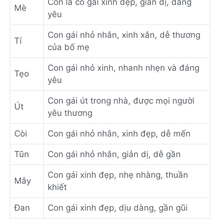
Con là cô gái xinh đẹp, giản dị, đáng
Mè
yêu
Con gái nhỏ nhắn, xinh xắn, dễ thương
Tí
của bố mẹ
Con gái nhỏ xinh, nhanh nhẹn và đáng
Tẹo
yêu
Con gái út trong nhà, được mọi người
Út
yêu thương
Còi
Con gái nhỏ nhắn, xinh đẹp, dễ mến
Tũn
Con gái nhỏ nhắn, giản dị, dễ gần
Con gái xinh đẹp, nhẹ nhàng, thuần
Mây
khiết
Đan
Con gái xinh đẹp, dịu dàng, gần gũi