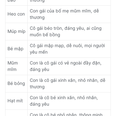
Con gái của bố mẹ mũm mĩm, dễ
Heo con
thương
Cô gái béo tròn, đáng yêu, ai cũng
Múp míp
muốn bế bồng
Cô gái mập mạp, dễ nuôi, mọi người
Bé mập
yêu mến
Mũm
Con là cô gái có vẻ ngoài đầy đặn,
mĩm
đáng yêu
Con là cô gái xinh xắn, nhỏ nhắn, dễ
Bé bỏng
thương
Con là cô bé xinh xắn, nhỏ nhắn,
Hạt mít
đáng yêu
Con là cô bé nhỏ nhắn, thông minh,