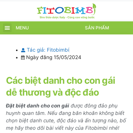
MENU
SẢN PHẨM
TRANG CHỦ
SẢN PHẨM
CHĂM SÓC TRẺ
TIN TỨC – SỰ KIỆN
GIỚI THIỆU
ĐIỂM BÁN
TÍCH ĐIỂM
Tác giả:
Fitobimbi
Ngày đăng
15/05/2024
Các biệt danh cho con gái
dễ thương và độc đáo
Đặt biệt danh cho con gái
được đông đảo phụ
huynh quan tâm. Nếu đang băn khoăn không biết
chọn biệt danh cute, độc đáo và ấn tượng nào, bố
mẹ hãy theo dõi bài viết này của Fitobimbi nhé!