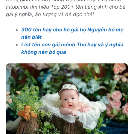
Fitobimbi tìm hiểu Top 200+ tên tiếng Anh cho bé
gái ý nghĩa, ấn tượng và dễ đọc nhé!
300 tên hay cho bé gái họ Nguyễn bố mẹ
nên biết
List tên con gái mệnh Thổ hay và ý nghĩa
không nên bỏ qua