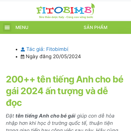
MENU
SẢN PHẨM
TRANG CHỦ
SẢN PHẨM
CHĂM SÓC TRẺ
TIN TỨC – SỰ KIỆN
GIỚI THIỆU
ĐIỂM BÁN
TÍCH ĐIỂM
Tác giả:
Fitobimbi
Ngày đăng
20/05/2024
200++ tên tiếng Anh cho bé
gái 2024 ấn tượng và dễ
đọc
Đặt
tên tiếng Anh cho bé gái
giúp con dễ hòa
nhập hơn khi học ở trường quốc tế, thuận tiện
trong giao tiếp hay công việc sau này. Hãy cùng