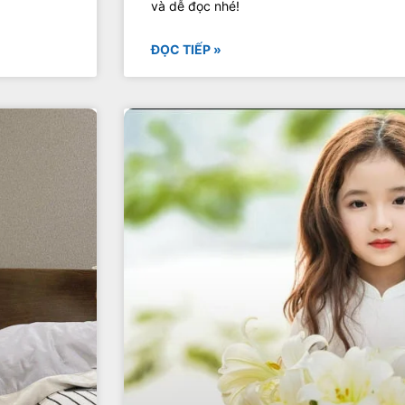
và dễ đọc nhé!
ĐỌC TIẾP »