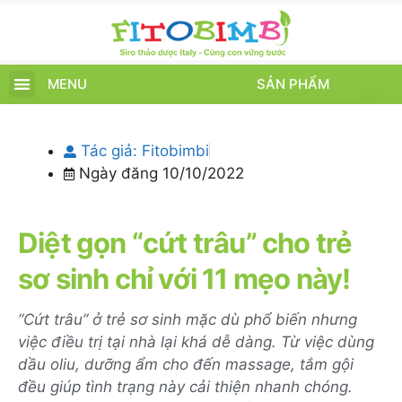
MENU
SẢN PHẨM
TRANG CHỦ
SẢN PHẨM
CHĂM SÓC TRẺ
TIN TỨC – SỰ KIỆN
GIỚI THIỆU
ĐIỂM BÁN
TÍCH ĐIỂM
Tác giả:
Fitobimbi
Ngày đăng
10/10/2022
Diệt gọn “cứt trâu” cho trẻ
sơ sinh chỉ với 11 mẹo này!
“Cứt trâu” ở trẻ sơ sinh mặc dù phổ biến nhưng
việc điều trị tại nhà lại khá dễ dàng. Từ việc dùng
dầu oliu, dưỡng ẩm cho đến massage, tắm gội
đều giúp tình trạng này cải thiện nhanh chóng.