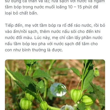
sử dụng cả thân và lá); rửa sạch với nước và ngâm
tầm bóp trong nước muối loãng 10 – 15 phút để
loại bỏ chất bẩn.
Tiếp đến, mẹ vớt tầm bóp ra rổ để ráo nước, rồi bỏ
vào ấm/nồi sạch, thêm nước nấu sôi cho đến khi
nước đổi màu. Lúc này, mẹ chỉ cần lấy phần nước
nấu tầm bóp leo pha với nước sạch để tắm cho
con như bình thường là được.