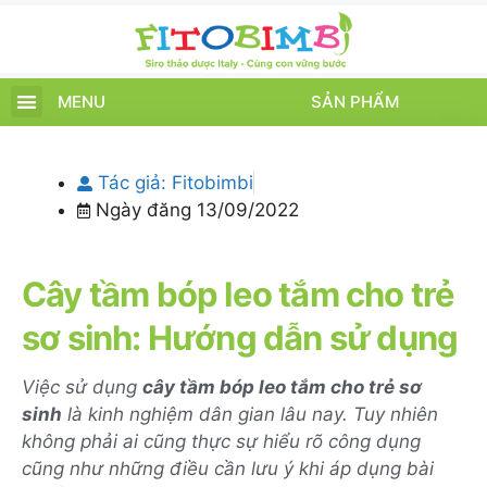
MENU
SẢN PHẨM
TRANG CHỦ
SẢN PHẨM
CHĂM SÓC TRẺ
TIN TỨC – SỰ KIỆN
GIỚI THIỆU
ĐIỂM BÁN
TÍCH ĐIỂM
Tác giả:
Fitobimbi
Ngày đăng
13/09/2022
Cây tầm bóp leo tắm cho trẻ
sơ sinh: Hướng dẫn sử dụng
Việc sử dụng
cây tầm bóp leo tắm cho trẻ sơ
sinh
là kinh nghiệm dân gian lâu nay. Tuy nhiên
không phải ai cũng thực sự hiểu rõ công dụng
cũng như những điều cần lưu ý khi áp dụng bài