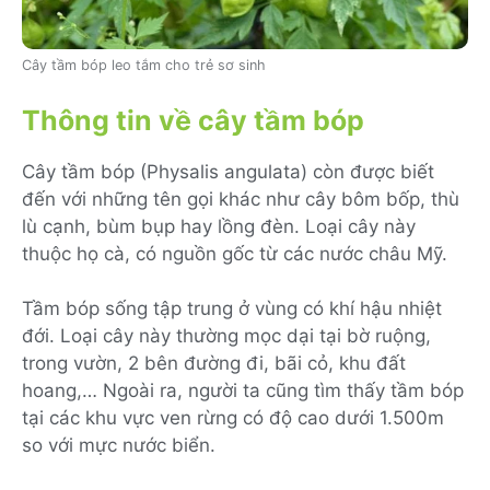
Cây tầm bóp leo tắm cho trẻ sơ sinh
Thông tin về cây tầm bóp
Cây tầm bóp (Physalis angulata) còn được biết
đến với những tên gọi khác như cây bôm bốp, thù
lù cạnh, bùm bụp hay lồng đèn. Loại cây này
thuộc họ cà, có nguồn gốc từ các nước châu Mỹ.
Tầm bóp sống tập trung ở vùng có khí hậu nhiệt
đới. Loại cây này thường mọc dại tại bờ ruộng,
trong vườn, 2 bên đường đi, bãi cỏ, khu đất
hoang,… Ngoài ra, người ta cũng tìm thấy tầm bóp
tại các khu vực ven rừng có độ cao dưới 1.500m
so với mực nước biển.