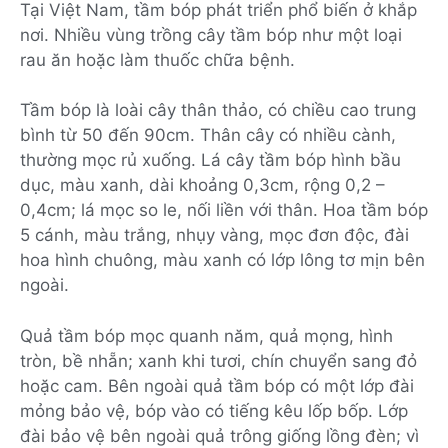
Tại Việt Nam, tầm bóp phát triển phổ biến ở khắp
nơi. Nhiều vùng trồng cây tầm bóp như một loại
rau ăn hoặc làm thuốc chữa bệnh.
Tầm bóp là loài cây thân thảo, có chiều cao trung
bình từ 50 đến 90cm. Thân cây có nhiều cành,
thường mọc rủ xuống. Lá cây tầm bóp hình bầu
dục, màu xanh, dài khoảng 0,3cm, rộng 0,2 –
0,4cm; lá mọc so le, nối liền với thân. Hoa tầm bóp
5 cánh, màu trắng, nhụy vàng, mọc đơn độc, đài
hoa hình chuông, màu xanh có lớp lông tơ mịn bên
ngoài.
Quả tầm bóp mọc quanh năm, quả mọng, hình
tròn, bề nhẵn; xanh khi tươi, chín chuyển sang đỏ
hoặc cam. Bên ngoài quả tầm bóp có một lớp đài
mỏng bảo vệ, bóp vào có tiếng kêu lốp bốp. Lớp
đài bảo vệ bên ngoài quả trông giống lồng đèn; vì