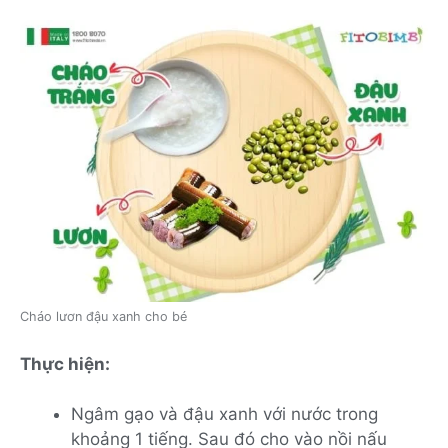
Cháo lươn đậu xanh cho bé
Thực hiện:
Ngâm gạo và đậu xanh với nước trong
khoảng 1 tiếng. Sau đó cho vào nồi nấu