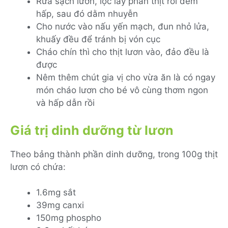
Rửa sạch lươn, lọc lấy phần thịt rồi đem
hấp, sau đó dằm nhuyễn
Cho nước vào nấu yến mạch, đun nhỏ lửa,
khuấy đều để tránh bị vón cục
Cháo chín thì cho thịt lươn vào, đảo đều là
được
Nêm thêm chút gia vị cho vừa ăn là có ngay
món cháo lươn cho bé vô cùng thơm ngon
và hấp dẫn rồi
Giá trị dinh dưỡng từ lươn
Theo bảng thành phần dinh dưỡng, trong 100g thịt
lươn có chứa:
1.6mg sắt
39mg canxi
150mg phospho