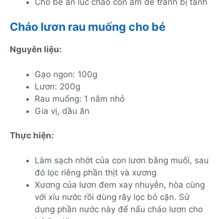
Cho bé ăn lúc cháo còn ấm để tránh bị tanh
Cháo lươn rau muống cho bé
Nguyên liệu:
Gạo ngon: 100g
Lươn: 200g
Rau muống: 1 nắm nhỏ
Gia vị, dầu ăn
Thực hiện:
Làm sạch nhớt của con lươn bằng muối, sau
đó lọc riêng phần thịt và xương
Xương của lươn đem xay nhuyễn, hòa cùng
với xíu nước rồi dùng rây lọc bỏ cặn. Sử
dụng phần nước này để nấu cháo lươn cho