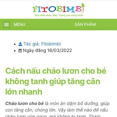
MENU
SẢN PHẨM
TRANG CHỦ
SẢN PHẨM
CHĂM SÓC TRẺ
TIN TỨC – SỰ KIỆN
GIỚI THIỆU
ĐIỂM BÁN
TÍCH ĐIỂM
Tác giả:
Fitobimbi
Ngày đăng
16/03/2022
Cách nấu cháo lươn cho bé
không tanh giúp tăng cân
lớn nhanh
Cháo lươn cho bé
là món ăn dặm bổ dưỡng, giúp
con tăng cân, chóng lớn. Vậy làm thế nào để nấu
cháo lươn vừa ngon, mà không bị tanh. Tham