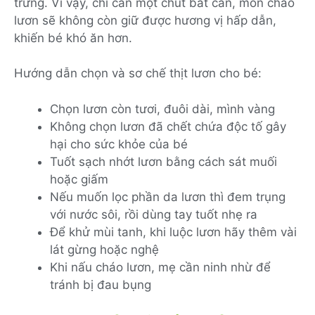
trưng. Vì vậy, chỉ cần một chút bất cẩn, món cháo
lươn sẽ không còn giữ được hương vị hấp dẫn,
khiến bé khó ăn hơn.
Hướng dẫn chọn và sơ chế thịt lươn cho bé:
Chọn lươn còn tươi, đuôi dài, mình vàng
Không chọn lươn đã chết chứa độc tố gây
hại cho sức khỏe của bé
Tuốt sạch nhớt lươn bằng cách sát muối
hoặc giấm
Nếu muốn lọc phần da lươn thì đem trụng
với nước sôi, rồi dùng tay tuốt nhẹ ra
Để khử mùi tanh, khi luộc lươn hãy thêm vài
lát gừng hoặc nghệ
Khi nấu cháo lươn, mẹ cần ninh nhừ để
tránh bị đau bụng