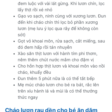
đem luộc với vài lát gừng. Khi lươn chín, lọc
lấy thịt rồi xé nhỏ
Gạo vo sạch, ninh cùng với xương lươn. Đun
đến khi cháo chín thì lọc bỏ phần xương
lươn (mẹ lưu ý lọc qua rây để không còn
sót)
Gọt vỏ khoai môn, rửa sạch, cắt miếng, sau
đó đem hấp rồi tán nhuyễn
Xào săn thịt lươn với hành tím phi thơm,
nêm thêm chút nước mắm cho đậm vị
Cho hỗn hợp thịt lươn và khoai môn vào nồi
cháo, khuấy đều
Đun thêm 5 phút nữa là có thể tắt bếp
Mẹ múc cháo lươn cho bé ra bát, rắc lên
trên xíu hành lá và mùi là có thể thưởng
thức ngay
Cháo lươn rau dền cho bé ăn dặm