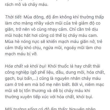
rách mô và chảy máu.
Thời tiết
: Mùa đông, độ ẩm không khí thường thấp
làm cho màng nhầy vách mũi của trẻ giảm độ co
giãn, trở nên vô cùng nhạy cảm. Chỉ cần trẻ dịu
mũi hoặc hắt hơi cũng có thể bị chảy máu cam.
Mùa hè nóng nực sẽ khiến mạch máu giãn nở, trẻ
cảm thấy khó chịu, ngứa mũi, ngoáy mũi làm cho
mạch máu bị vỡ.
Hóa chất và khói bụi
: Khói thuốc lá hay chất thải
công nghiệp (gỗ phế liệu, dầu, dung môi, hóa chất,
gạch, bụi bẩn,…) cũng là nguyên nhân chảy máu
cam ở trẻ em mà bố mẹ nên biết. Bởi vì, niêm mạc
mũi sẽ bị tổn thương và dễ bị chảy máu khi
thường xuyên tiếp xúc với hóa chất, khói bụi.
Môi trường sống có độ ẩm thấp
: Nguyên nhân