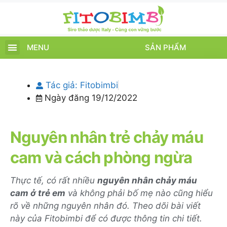
MENU
SẢN PHẨM
TRANG CHỦ
SẢN PHẨM
CHĂM SÓC TRẺ
TIN TỨC – SỰ KIỆN
GIỚI THIỆU
ĐIỂM BÁN
TÍCH ĐIỂM
Tác giả:
Fitobimbi
Ngày đăng
19/12/2022
Nguyên nhân trẻ chảy máu
cam và cách phòng ngừa
Thực tế, có rất nhiều
nguyên nhân chảy máu
cam ở trẻ em
và không phải bố mẹ nào cũng hiểu
rõ về những nguyên nhân đó. Theo dõi bài viết
này của Fitobimbi để có được thông tin chi tiết.