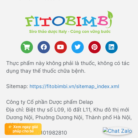
Thực phẩm này không phải là thuốc, không có tác
dụng thay thế thuốc chữa bệnh.
Sitemap:
https://fitobimbi.vn/sitemap_index.xml
Công ty Cổ phần Dược phẩm Delap
Địa chỉ: Biệt thự số L09, lô đất L11, Khu đô thị mới
Dương Nội, Phường Dương Nội, Thành phố Hà Nội,
Việt Nam
Xem ngay giải
pháp cho bé
Mã số thuế: 0101982810