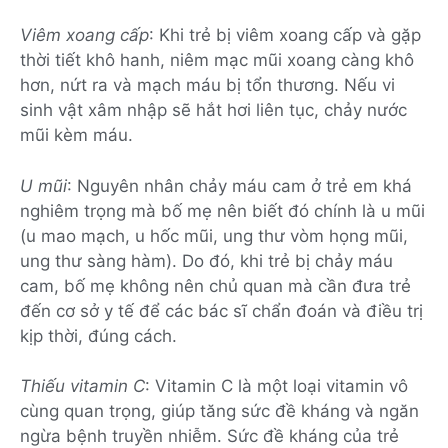
Viêm xoang cấp
: Khi trẻ bị viêm xoang cấp và gặp
thời tiết khô hanh, niêm mạc mũi xoang càng khô
hơn, nứt ra và mạch máu bị tổn thương. Nếu vi
sinh vật xâm nhập sẽ hắt hơi liên tục, chảy nước
mũi kèm máu.
U mũi
: Nguyên nhân chảy máu cam ở trẻ em khá
nghiêm trọng mà bố mẹ nên biết đó chính là u mũi
(u mao mạch, u hốc mũi, ung thư vòm họng mũi,
ung thư sàng hàm). Do đó, khi trẻ bị chảy máu
cam, bố mẹ không nên chủ quan mà cần đưa trẻ
đến cơ sở y tế để các bác sĩ chẩn đoán và điều trị
kịp thời, đúng cách.
Thiếu vitamin C
: Vitamin C là một loại vitamin vô
cùng quan trọng, giúp tăng sức đề kháng và ngăn
ngừa bệnh truyền nhiễm. Sức đề kháng của trẻ