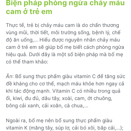
Biện pháp phòng ngừa chảy máu
cam ở trẻ em
Thực tế, trẻ bị chảy máu cam là do chấn thương
vùng mũi, thời tiết, môi trường sống, bệnh lý, chế
độ ăn uống,… Hiểu được nguyên nhân chảy máu
cam ở trẻ em sẽ giúp bố mẹ biết cách phòng ngừa
hiệu quả. Dưới đây là một số biện pháp mà bố mẹ
có thể tham khảo:
Ăn
: Bổ sung thực phẩm giàu vitamin C để tăng sức
đề kháng cho cơ thể, mạch máu khỏe hơn ngay cả
khi tác động mạnh. Vitamin C có nhiều trong quả
ổi, kiwi, đu đủ, dâu tây, xoài, cam, ớt chuông,
bông cải xanh, cải xoăn, cà chua,…
Ngoài ra, bố mẹ nên bổ sung thực phẩm giàu
vitamin K (măng tây, súp lơ, cải bó xôi, bắp cải,…);