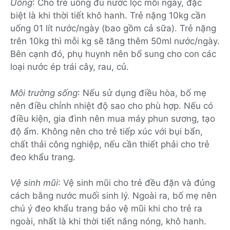
Uống
: Cho trẻ uống đủ nước lọc mỗi ngày, đặc
biệt là khi thời tiết khô hanh. Trẻ nặng 10kg cần
uống 01 lít nước/ngày (bao gồm cả sữa). Trẻ nặng
trên 10kg thì mỗi kg sẽ tăng thêm 50ml nước/ngày.
Bên cạnh đó, phụ huynh nên bổ sung cho con các
loại nước ép trái cây, rau, củ.
Môi trường sống
: Nếu sử dụng điều hòa, bố mẹ
nên điều chỉnh nhiệt độ sao cho phù hợp. Nếu có
điều kiện, gia đình nên mua máy phun sương, tạo
độ ẩm. Không nên cho trẻ tiếp xúc với bụi bẩn,
chất thải công nghiệp, nếu cần thiết phải cho trẻ
đeo khẩu trang.
Vệ sinh mũi
: Vệ sinh mũi cho trẻ đều đặn và đúng
cách bằng nước muối sinh lý. Ngoài ra, bố mẹ nên
chú ý đeo khẩu trang bảo vệ mũi khi cho trẻ ra
ngoài, nhất là khi thời tiết nắng nóng, khô hanh.