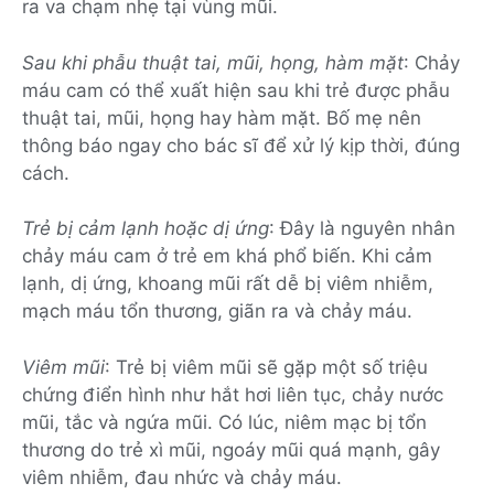
ra va chạm nhẹ tại vùng mũi.
Sau khi phẫu thuật tai, mũi, họng, hàm mặt
: Chảy
máu cam có thể xuất hiện sau khi trẻ được phẫu
thuật tai, mũi, họng hay hàm mặt. Bố mẹ nên
thông báo ngay cho bác sĩ để xử lý kịp thời, đúng
cách.
Trẻ bị cảm lạnh hoặc dị ứng
: Đây là nguyên nhân
chảy máu cam ở trẻ em khá phổ biến. Khi cảm
lạnh, dị ứng, khoang mũi rất dễ bị viêm nhiễm,
mạch máu tổn thương, giãn ra và chảy máu.
Viêm mũi
: Trẻ bị viêm mũi sẽ gặp một số triệu
chứng điển hình như hắt hơi liên tục, chảy nước
mũi, tắc và ngứa mũi. Có lúc, niêm mạc bị tổn
thương do trẻ xì mũi, ngoáy mũi quá mạnh, gây
viêm nhiễm, đau nhức và chảy máu.