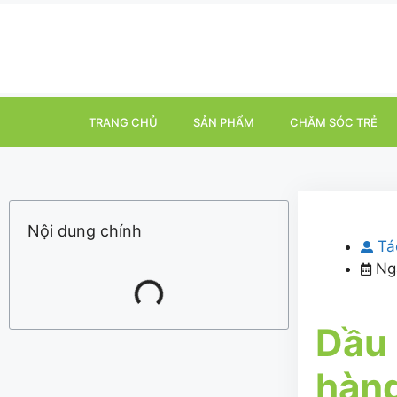
TRANG CHỦ
SẢN PHẨM
CHĂM SÓC TRẺ
Nội dung chính
Tá
Ng
Dầu 
hàng