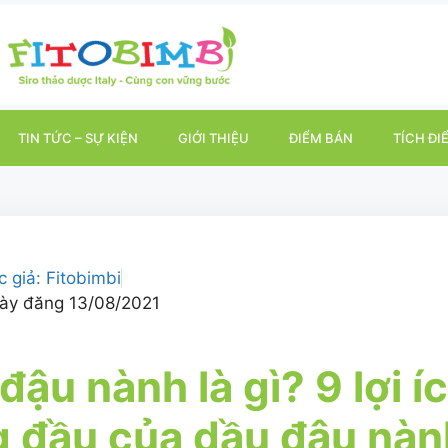
TIN TỨC – SỰ KIỆN
GIỚI THIỆU
ĐIỂM BÁN
TÍCH ĐI
c giả:
Fitobimbi
ày đăng
13/08/2021
đậu nành là gì? 9 lợi í
 đầu của dầu đậu nàn