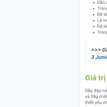
Dầu 
Tron
Để l
Là m
Để l
Tron
>>> Dầ
3 Juni
Giá tr
Dầu đậu nà
và 58g chấ
thiết yếu nh