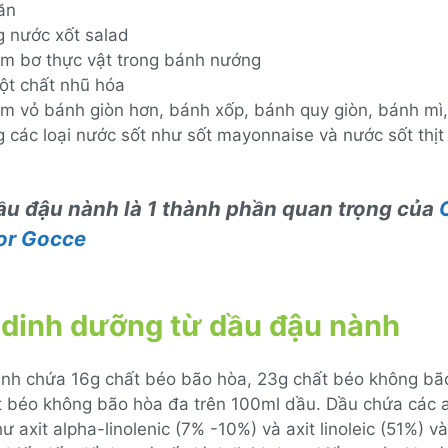
ăn
g nước xốt salad
àm bơ thực vật trong bánh nướng
ột chất nhũ hóa
àm vỏ bánh giòn hơn, bánh xốp, bánh quy giòn, bánh mì, 
g các loại nước sốt như sốt mayonnaise và nước sốt thị
u đậu nành là 1 thành phần quan trọng của
or Gocce
ị dinh dưỡng từ dầu đậu nành
nh chứa 16g chất béo bão hòa, 23g chất béo không bã
t béo không bão hòa đa trên 100ml dầu. Dầu chứa các a
ư axit alpha-linolenic (7% -10%) và axit linoleic (51%) và 