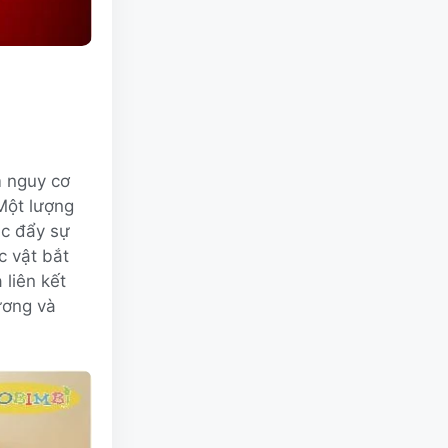
 nguy cơ
Một lượng
úc đẩy sự
c vật bắt
liên kết
xương và