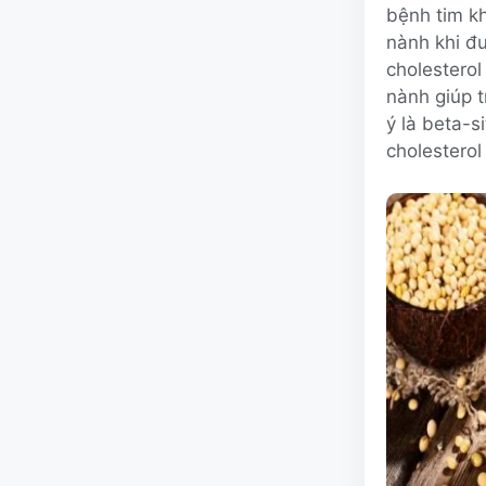
bệnh tim kh
nành khi đ
cholesterol
nành giúp t
ý là beta-s
cholestero