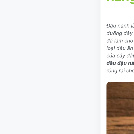
Đậu nành l
dưỡng dày 
đã làm cho
loại dầu ăn
của cây đậu
dầu đậu n
rộng rãi ch