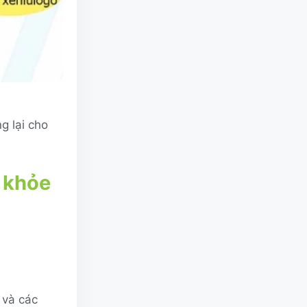
g lại cho
c khỏe
 và các