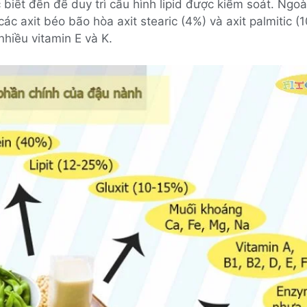
biết đến để duy trì cấu hình lipid được kiểm soát. Ngoài
ác axit béo bão hòa axit stearic (4%) và axit palmitic (
hiều vitamin E và K.