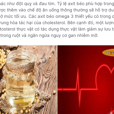
ác như đột quỵ và đau tim. Tỷ lệ axit béo phù hợp tron
ược thêm vào chế độ ăn uống thông thường sẽ hỗ trợ duy
 ở mức tối ưu. Các axit béo omega 3 thiết yếu có trong
rung hòa tác hại của cholesterol. Bên cạnh đó, một lượ
itosterol thực vật có tác dụng thực vật làm giảm sự lưu t
l trong ruột và ngăn ngừa nguy cơ gan nhiễm mỡ.