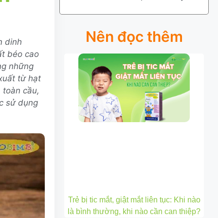
Nên đọc thêm
n dinh
ất béo cao
ng những
ất từ ​​hạt
 toàn cầu,
ợc sử dụng
Trẻ bị tic mắt, giật mắt liên tục: Khi nào
là bình thường, khi nào cần can thiệp?