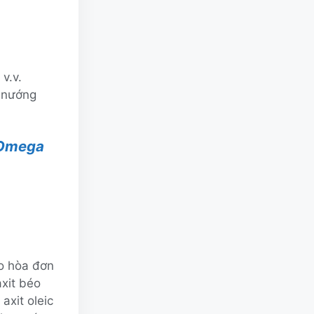
v.v.
t nướng
Omega
o hòa đơn
xit béo
axit oleic