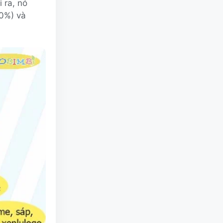
 ra, nó
10%) và