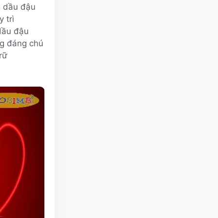
g dầu đậu
 trì
 dầu đậu
ng đáng chú
rữ