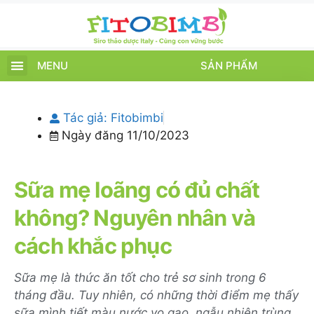
MENU
SẢN PHẨM
TRANG CHỦ
SẢN PHẨM
CHĂM SÓC TRẺ
TIN TỨC – SỰ KIỆN
GIỚI THIỆU
ĐIỂM BÁN
TÍCH ĐIỂM
Tác giả:
Fitobimbi
Ngày đăng
11/10/2023
Sữa mẹ loãng có đủ chất
không? Nguyên nhân và
cách khắc phục
Sữa mẹ là thức ăn tốt cho trẻ sơ sinh trong 6
tháng đầu. Tuy nhiên, có những thời điểm mẹ thấy
sữa mình tiết màu nước vo gạo, ngẫu nhiên trùng