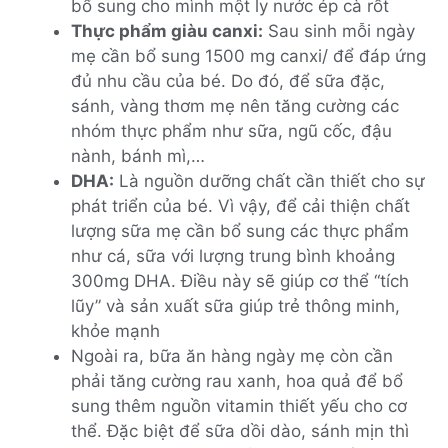
bổ sung cho mình một ly nước ép cà rốt
Thực phẩm giàu canxi:
Sau sinh mỗi ngày
mẹ cần bổ sung 1500 mg canxi/ để đáp ứng
đủ nhu cầu của bé. Do đó, để sữa đặc,
sánh, vàng thơm mẹ nên tăng cường các
nhóm thực phẩm như sữa, ngũ cốc, đậu
nành, bánh mì,…
DHA:
Là nguồn dưỡng chất cần thiết cho sự
phát triển của bé. Vì vậy, để cải thiện chất
lượng sữa mẹ cần bổ sung các thực phẩm
như cá, sữa với lượng trung bình khoảng
300mg DHA. Điều này sẽ giúp cơ thể “tích
lũy” và sản xuất sữa giúp trẻ thông minh,
khỏe mạnh
Ngoài ra, bữa ăn hàng ngày mẹ còn cần
phải tăng cường rau xanh, hoa quả để bổ
sung thêm nguồn vitamin thiết yếu cho cơ
thể. Đặc biệt để sữa dồi dào, sánh mịn thì