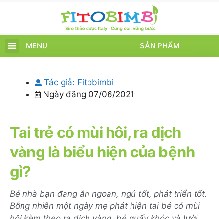
MENU
SẢN PHẨM
TRANG CHỦ
SẢN PHẨM
CHĂM SÓC TRẺ
TIN TỨC – SỰ KIỆN
GIỚI THIỆU
ĐIỂM BÁN
TÍCH ĐIỂM
Tác giả:
Fitobimbi
Ngày đăng
07/06/2021
Tai trẻ có mùi hôi, ra dịch
vàng là biểu hiện của bệnh
gì?
Bé nhà bạn đang ăn ngoan, ngủ tốt, phát triển tốt.
Bỗng nhiên một ngày mẹ phát hiện tai bé có mùi
hôi kèm theo ra dịch vàng, bé quấy khóc và lười