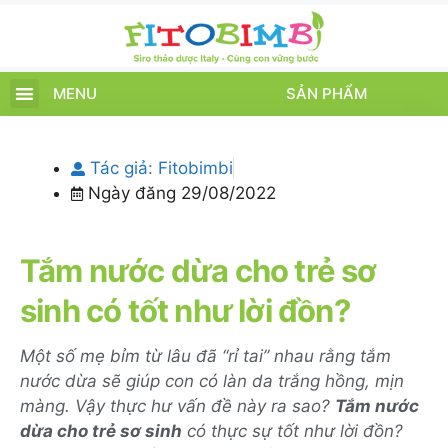
MENU
SẢN PHẨM
TRANG CHỦ
SẢN PHẨM
CHĂM SÓC TRẺ
TIN TỨC – SỰ KIỆN
GIỚI THIỆU
ĐIỂM BÁN
TÍCH ĐIỂM
Tác giả:
Fitobimbi
Ngày đăng
29/08/2022
Tắm nước dừa cho trẻ sơ
sinh có tốt như lời đồn?
Một số mẹ bỉm từ lâu đã “rỉ tai” nhau rằng tắm
nước dừa sẽ giúp con có làn da trắng hồng, mịn
màng. Vậy thực hư vấn đề này ra sao?
Tắm nước
dừa cho trẻ sơ sinh
có thực sự tốt như lời đồn?