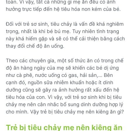
toàn. Vì vậy, tất cả những gì mẹ ăn đều có ảnh
hưởng trực tiếp đến hệ tiêu hóa non kém của bé.
Đối với trẻ sơ sinh, tiêu chảy là vấn đề khá nghiêm
trọng, nhất là khi bé bú mẹ. Tuy nhiên tình trạng
này khá hiếm gặp và sẽ có thể cải thiện bằng cách
thay đổi chế độ ăn uống.
Theo các chuyên gia, một số thức ăn có trong chế
độ ăn hàng ngày của mẹ sẽ khiến các bé dị ứng
như cà phê, nước uống có gas, hải sản,… Bên
cạnh đó, nguồn sữa nhiễm khuẩn hoặc ít dinh
dưỡng cũng sẽ gây ra ảnh hưởng rất xấu đến hệ
tiêu hóa của con. Vì vậy, với trẻ sơ sinh khi bị tiêu
chảy mẹ nên cân nhắc bổ sung dinh dưỡng hợp lý
cho mình. Vậy trẻ bị tiêu chảy mẹ nên kiêng ăn gì?
Trẻ bị tiêu chảy mẹ nên kiêng ăn