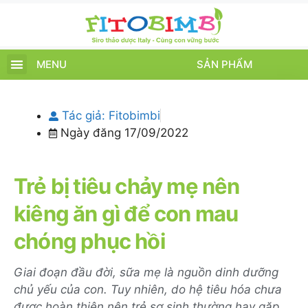
MENU
SẢN PHẨM
TRANG CHỦ
SẢN PHẨM
CHĂM SÓC TRẺ
TIN TỨC – SỰ KIỆN
GIỚI THIỆU
ĐIỂM BÁN
TÍCH ĐIỂM
Tác giả:
Fitobimbi
Ngày đăng
17/09/2022
Trẻ bị tiêu chảy mẹ nên
kiêng ăn gì để con mau
chóng phục hồi
Giai đoạn đầu đời, sữa mẹ là nguồn dinh dưỡng
chủ yếu của con. Tuy nhiên, do hệ tiêu hóa chưa
được hoàn thiện nên trẻ sơ sinh thường hay gặp