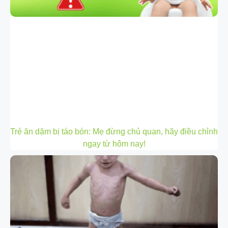
Trẻ ăn dặm bị táo bón: Mẹ đừng chủ quan, hãy điều chỉnh
ngay từ hôm nay!