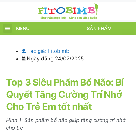
MENU
SẢN PHẨM
TRANG CHỦ
SẢN PHẨM
CHĂM SÓC TRẺ
TIN TỨC – SỰ KIỆN
GIỚI THIỆU
ĐIỂM BÁN
TÍCH ĐIỂM
Tác giả:
Fitobimbi
Ngày đăng
24/02/2025
Top 3 Siêu Phẩm Bổ Não: Bí
Quyết Tăng Cường Trí Nhớ
Cho Trẻ Em tốt nhất
Hình 1: Sản phẩm bổ não giúp tăng cường trí nhớ
cho trẻ