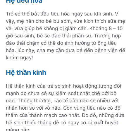
Hệ tiêu hóa
Trẻ có thể bắt đầu tiêu hóa ngay sau khi sinh. Vì
vậy, mẹ nên cho bé bú sớm, vừa kích thích sữa mẹ
về, vừa giúp bé không bị giảm cân. Khoảng 8 – 10
giờ sau sinh, bé sẽ đào thải phân su. Trường hợp
đào thải chậm có thể do ảnh hưởng từ ống tiêu
hóa. lúc này, cha mẹ cần đưa bé đến bệnh viện để
khám ngay!
Hệ thần kinh
Hệ thần kinh của trẻ sơ sinh hoạt động tương đối
mạnh do chưa có sự kiểm soát chặt chẽ bởi bộ
não. Thông thường, các tế bào não sẽ nhiều vết
nhăn hơn so với vỏ não. Còn vùng tiểu não có độ
thấm của thành mạch cao nhất. Do đó, những đứa
trẻ sinh thiếu tháng dễ có nguy cơ bị xuất huyết
màng não.