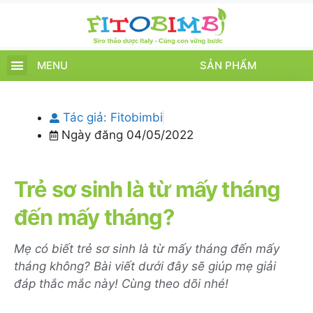
MENU
SẢN PHẨM
TRANG CHỦ
SẢN PHẨM
CHĂM SÓC TRẺ
TIN TỨC – SỰ KIỆN
GIỚI THIỆU
ĐIỂM BÁN
TÍCH ĐIỂM
Tác giả:
Fitobimbi
Ngày đăng
04/05/2022
Trẻ sơ sinh là từ mấy tháng
đến mấy tháng?
Mẹ có biết trẻ sơ sinh là từ mấy tháng đến mấy
tháng không? Bài viết dưới đây sẽ giúp mẹ giải
đáp thắc mắc này! Cùng theo dõi nhé!