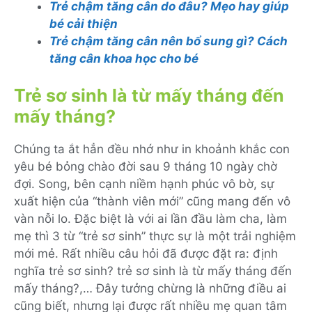
Trẻ chậm tăng cân do đâu? Mẹo hay giúp
bé cải thiện
Trẻ chậm tăng cân nên bổ sung gì? Cách
tăng cân khoa học cho bé
Trẻ sơ sinh là từ mấy tháng đến
mấy tháng?
Chúng ta ắt hẳn đều nhớ như in khoảnh khắc con
yêu bé bỏng chào đời sau 9 tháng 10 ngày chờ
đợi. Song, bên cạnh niềm hạnh phúc vô bờ, sự
xuất hiện của “thành viên mới” cũng mang đến vô
vàn nỗi lo. Đặc biệt là với ai lần đầu làm cha, làm
mẹ thì 3 từ “trẻ sơ sinh” thực sự là một trải nghiệm
mới mẻ. Rất nhiều câu hỏi đã được đặt ra: định
nghĩa trẻ sơ sinh? trẻ sơ sinh là từ mấy tháng đến
mấy tháng?,… Đây tưởng chừng là những điều ai
cũng biết, nhưng lại được rất nhiều mẹ quan tâm