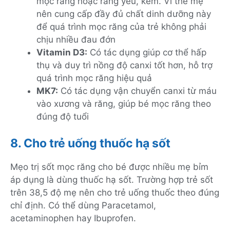
mọc răng hoặc răng yếu, kém. Vì thế mẹ
nên cung cấp đầy đủ chất dinh dưỡng này
để quá trình mọc răng của trẻ không phải
chịu nhiều đau đớn
Vitamin D3:
Có tác dụng giúp cơ thể hấp
thụ và duy trì nồng độ canxi tốt hơn, hỗ trợ
quá trình mọc răng hiệu quả
MK7:
Có tác dụng vận chuyển canxi từ máu
vào xương và răng, giúp bé mọc răng theo
đúng độ tuổi
8. Cho trẻ uống thuốc hạ sốt
Mẹo trị sốt mọc răng cho bé được nhiều mẹ bỉm
áp dụng là dùng thuốc hạ sốt. Trường hợp trẻ sốt
trên 38,5 độ mẹ nên cho trẻ uống thuốc theo đúng
chỉ định. Có thể dùng Paracetamol,
acetaminophen hay Ibuprofen.