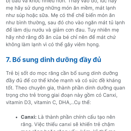
bị đau và khóc nhiều hơn. Thay vào đó, lúc này
mẹ hãy sử dụng những món ăn mềm, mát lạnh
như súp hoặc sữa. Mẹ có thể chế biến món ăn
như bình thường, sau đó cho vào ngăn mát tủ lạnh
để làm dịu nướu và giảm cơn đau. Tuy nhiên mẹ
hãy nhớ rằng đồ ăn của bé chỉ nên để mát chứ
không làm lạnh vì có thể gây viêm họng.
7. Bổ sung dinh dưỡng đầy đủ
Trẻ bị sốt do mọc răng cần bổ sung dinh dưỡng
đầy đủ để cơ thể khỏe mạnh và có sức đề kháng
tốt. Theo chuyên gia, thành phần dinh dưỡng quan
trọng cho trẻ trong giai đoạn này gồm có Canxi,
vitamin D3, vitamin C, DHA,..Cụ thể:
Canxi:
Là thành phần chính cấu tạo nên
răng. Việc thiếu canxi sẽ khiến trẻ chậm