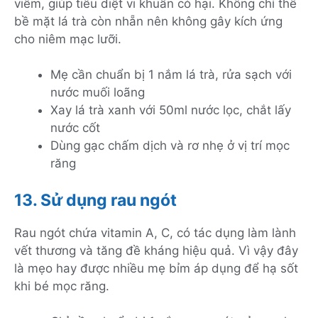
viêm, giúp tiêu diệt vi khuẩn có hại. Không chỉ thế
bề mặt lá trà còn nhẵn nên không gây kích ứng
cho niêm mạc lưỡi.
Mẹ cần chuẩn bị 1 nắm lá trà, rửa sạch với
nước muối loãng
Xay lá trà xanh với 50ml nước lọc, chắt lấy
nước cốt
Dùng gạc chấm dịch và rơ nhẹ ở vị trí mọc
răng
13. Sử dụng rau ngót
Rau ngót chứa vitamin A, C, có tác dụng làm lành
vết thương và tăng đề kháng hiệu quả. Vì vậy đây
là mẹo hay được nhiều mẹ bỉm áp dụng để hạ sốt
khi bé mọc răng.