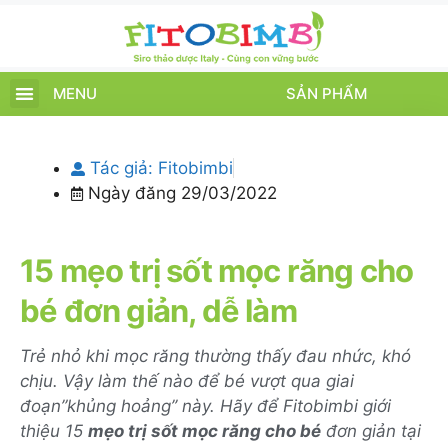
MENU
SẢN PHẨM
TRANG CHỦ
SẢN PHẨM
CHĂM SÓC TRẺ
TIN TỨC – SỰ KIỆN
GIỚI THIỆU
ĐIỂM BÁN
TÍCH ĐIỂM
Tác giả:
Fitobimbi
Ngày đăng
29/03/2022
15 mẹo trị sốt mọc răng cho
bé đơn giản, dễ làm
Trẻ nhỏ khi mọc răng thường thấy đau nhức, khó
chịu. Vậy làm thế nào để bé vượt qua giai
đoạn”khủng hoảng’’ này. Hãy để Fitobimbi giới
thiệu 15
mẹo trị sốt mọc răng cho bé
đơn giản tại