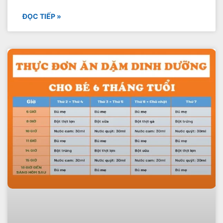
ĐỌC TIẾP »