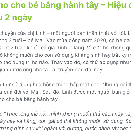
o cho bé bằng hành tây – Hiệu 
u 2 ngày
chuyện của chị Linh – một người bạn thân thiết với tôi. 
 nhỏ 2 tuổi – bé Mai. Vào mùa đông năm 2020, cô bé đã
 suốt 2 tuần khiến cả gia đình lo lắng. Vì cơn ho không 
cô không muốn cho con sử dụng kháng sinh hay bất kỳ m
ó tác dụng trị ho nào. Thay vào đó, cô thử áp dụng nhữ
ian được ông cha ta lưu truyền bao đời nay.
ô thử sử dụng hoa hồng trắng hấp mật ong. Nhưng bài 
u quả đối với Mai. Sau đó, Linh được một người bạn giới
ho cho bé bằng hành tây.
: “
Thực lòng mà nói, mình không muốn thử cách này này
ây cay và hăng, con gái có thể không muốn sử dụng. So
khẳng định sau khi ngâm với đường, nước hành tây tiết 