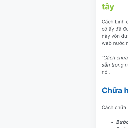
tây
Cách Linh 
cô ấy đã đ
này vốn đượ
web nước n
“
Cách chữa 
sẵn trong n
nói.
Chữa h
Cách chữa 
Bước