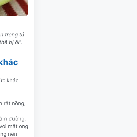
n trong tủ
hể bị ôi
”.
 khác
hức khác
h rất nồng,
gâm đường.
 với mật ong
ông nên