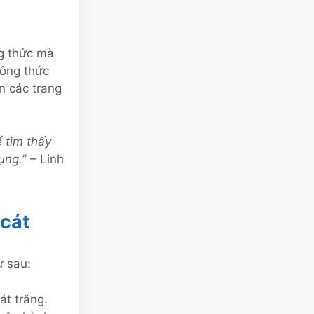
g thức mà
công thức
n các trang
 tìm thấy
ụng.
” – Linh
 cát
ư sau:
át trắng.