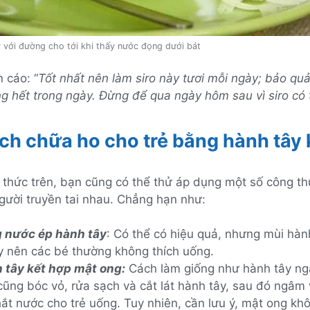
với đường cho tới khi thấy nước đọng dưới bát
 cáo: “
Tốt nhất nên làm siro này tươi mỗi ngày; bảo quả
g hết trong ngày. Đừng để qua ngày hôm sau vì siro có t
ch chữa ho cho trẻ bằng hành tây
 thức trên, bạn cũng có thể thử áp dụng một số công t
gười truyền tai nhau. Chẳng hạn như:
 nước ép hành tây
: Có thể có hiệu quả, nhưng mùi hàn
ay nên các bé thường không thích uống.
 tây kết hợp mật ong:
Cách làm giống như hành tây n
cũng bóc vỏ, rửa sạch và cắt lát hành tây, sau đó ngâm
hắt nước cho trẻ uống. Tuy nhiên, cần lưu ý, mật ong kh