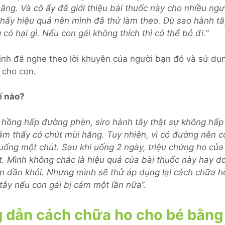
ăng. Và cô ấy đã giới thiệu bài thuốc này cho nhiều ngư
thấy hiệu quả nên mình đã thử làm theo. Dù sao hành t
 có hại gì. Nếu con gái không thích thì có thể bỏ đi.
”
Linh đã nghe theo lời khuyên của người bạn đó và sử dụ
 cho con.
ế nào?
 hồng hấp đường phèn, siro hành tây thật sự không hấp
ảm thấy có chút mùi hăng. Tuy nhiên, vì có đường nên c
ống một chút. Sau khi uống 2 ngày, triệu chứng ho của
t. Mình không chắc là hiệu quả của bài thuốc này hay d
m dần khỏi. Nhưng mình sẽ thử áp dụng lại cách chữa ho
tây nếu con gái bị cảm một lần nữa
”.
 dẫn cách chữa ho cho bé bằng