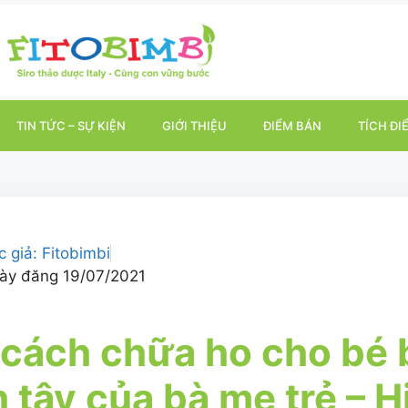
TIN TỨC – SỰ KIỆN
GIỚI THIỆU
ĐIỂM BÁN
TÍCH ĐI
c giả:
Fitobimbi
ày đăng
19/07/2021
cách chữa ho cho bé
 tây của bà mẹ trẻ – H