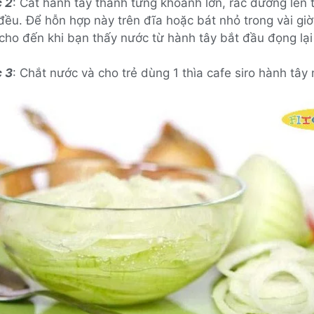
 2
: Cắt hành tây thành từng khoanh lớn, rắc đường lên 
đều. Để hỗn hợp này trên đĩa hoặc bát nhỏ trong vài giờ
 cho đến khi bạn thấy nước từ hành tây bắt đầu đọng lại
 3
: Chắt nước và cho trẻ dùng 1 thìa cafe siro hành tây 