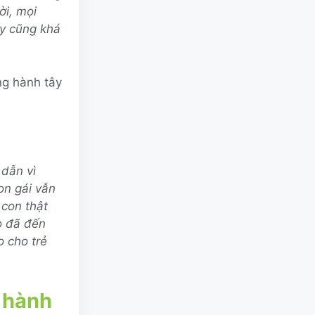
ời, mọi
ây cũng khá
ng hành tây
 dẫn vì
on gái vẫn
 con thật
o đã đến
 cho trẻ
 hành