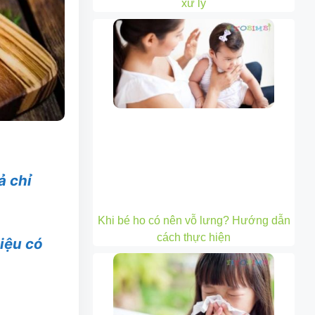
xử lý
ả chỉ
Khi bé ho có nên vỗ lưng? Hướng dẫn
cách thực hiện
liệu có