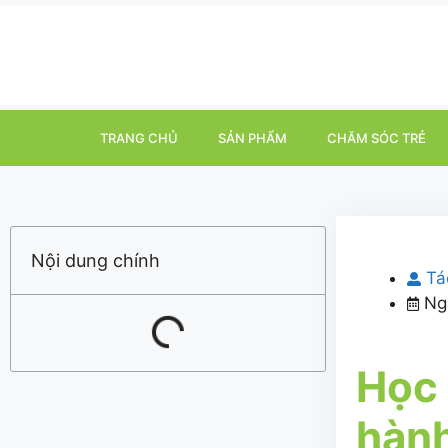
TRANG CHỦ
SẢN PHẨM
CHĂM SÓC TRẺ
Nội dung chính
Tá
Ng
Học 
hành