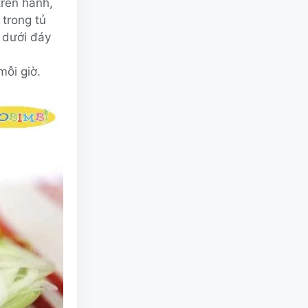
trên hành,
 trong tủ
 dưới đáy
mỗi giờ.