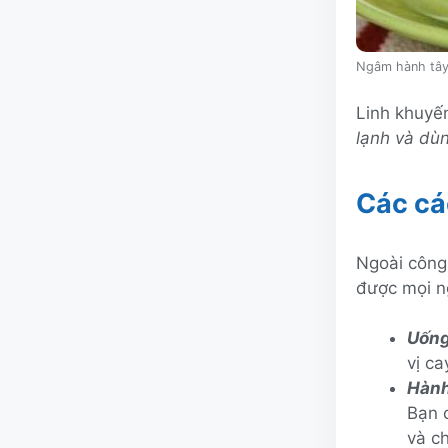
Ngâm hành tây 
Linh khuyến
lạnh và dùn
Các cá
Ngoài công
được mọi n
Uống
vị c
Hành
Bạn 
và c