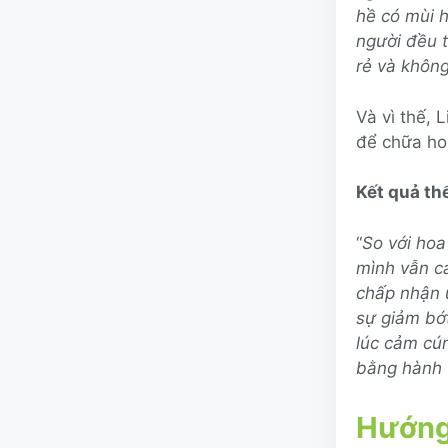
hề có mùi h
người đều 
rẻ và không
Và vì thế, 
để chữa ho
Kết quả th
“
So với hoa
mình vẫn c
chấp nhận u
sự giảm bớ
lúc cảm cú
bằng hành 
Hướng