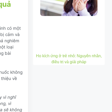
quả
Linh có một
 bị cảm và
quá nghiêm
ột loại
ng bài
Ho kích ứng ở trẻ nhỏ: Nguyên nhân,
điều trị và giải pháp
thuốc không
 thiệu về
 vì nghĩ
ng, vì
ra sẽ không