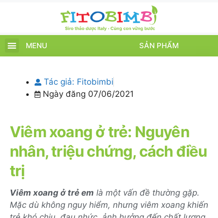
MENU
SẢN PHẨM
TRANG CHỦ
SẢN PHẨM
CHĂM SÓC TRẺ
TIN TỨC – SỰ KIỆN
GIỚI THIỆU
ĐIỂM BÁN
TÍCH ĐIỂM
Tác giả:
Fitobimbi
Ngày đăng
07/06/2021
Viêm xoang ở trẻ: Nguyên
nhân, triệu chứng, cách điều
trị
Viêm xoang ở trẻ em
là một vấn đề thường gặp.
Mặc dù không nguy hiểm, nhưng viêm xoang khiến
trẻ khó chịu, đau nhức, ảnh hưởng đến chất lượng