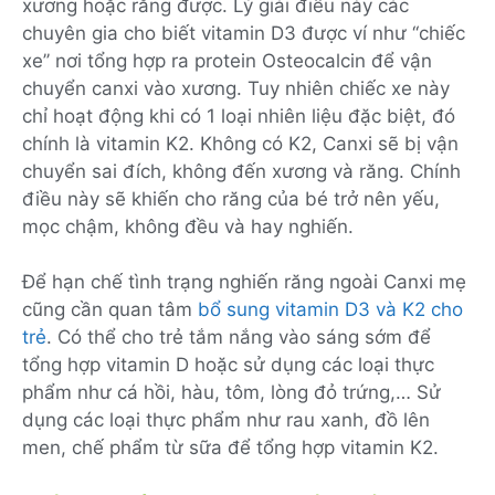
xương hoặc răng được. Lý giải điều này các
chuyên gia cho biết vitamin D3 được ví như ‘‘chiếc
xe’’ nơi tổng hợp ra protein Osteocalcin để vận
chuyển canxi vào xương. Tuy nhiên chiếc xe này
chỉ hoạt động khi có 1 loại nhiên liệu đặc biệt, đó
chính là vitamin K2. Không có K2, Canxi sẽ bị vận
chuyển sai đích, không đến xương và răng. Chính
điều này sẽ khiến cho răng của bé trở nên yếu,
mọc chậm, không đều và hay nghiến.
Để hạn chế tình trạng nghiến răng ngoài Canxi mẹ
cũng cần quan tâm
bổ sung vitamin D3 và K2 cho
trẻ
. Có thể cho trẻ tắm nắng vào sáng sớm để
tổng hợp vitamin D hoặc sử dụng các loại thực
phẩm như cá hồi, hàu, tôm, lòng đỏ trứng,… Sử
dụng các loại thực phẩm như rau xanh, đồ lên
men, chế phẩm từ sữa để tổng hợp vitamin K2.