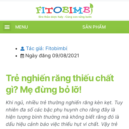
MENU
SẢN PHẨM
TRANG CHỦ
SẢN PHẨM
CHĂM SÓC TRẺ
TIN TỨC – SỰ KIỆN
GIỚI THIỆU
ĐIỂM BÁN
TÍCH ĐIỂM
Tác giả:
Fitobimbi
Ngày đăng
09/08/2021
Trẻ nghiến răng thiếu chất
gì? Mẹ đừng bỏ lỡ!
Khi ngủ, nhiều trẻ thường nghiến răng kèn kẹt. Tuy
nhiên đa số các bậc phụ huynh cho rằng đây là
hiện tượng bình thường mà không biết rằng đó là
dấu hiệu cảnh báo việc thiếu hụt vi chất. Vậy trẻ