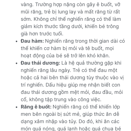
vàng. Trường hợp nặng còn gây ê buốt, vỡ
mũi răng, trẻ bị lung lay và mất răng từ rất
sớm. Không chỉ thể nghiến răng có thể làm
giảm kích thước tầng dưới, khiến bé trông
già hơn trước tuổi.
Đau hàm:
Nghiến răng trong thời gian dài có
thể khiến cơ hàm bị mỏi và tê buốt, mọi
hoạt động của bé sẽ trở lên khó khăn.
Đau thái dương:
Là hệ quả thường gặp khi
nghiến răng lâu ngày. Trẻ có thể đau một
hoặc cả hai bên thái dương tùy thuộc vào vị
trí nghiến. Dấu hiệu giúp mẹ nhận biết con
đau thái dương gồm mệt mỏi, đau đầu, mỏi
cổ, không tập trung vào công việc.
Răng ê buốt:
Nghiến răng có thể khiến lớp
men bên ngoài bị sứt mẻ, giúp thức ăn dễ
dạng xâm nhập vào tủy. Do đó, khi ăn các
món quá nóng, quá lạnh hoặc quá chua bé