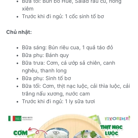
Bữa tối: Bún bò Huế, Salad rau củ, hồng
xiêm
Trước khi đi ngủ: 1 cốc sinh tố bơ
Chủ nhật:
Bữa sáng: Bún riêu cua, 1 quả táo đỏ
Bữa phụ: Bánh quy
Bữa trưa: Cơm, cá ướp sả chiên, canh
nghêu, thanh long
Bữa phụ: Sinh tố bơ
Bữa tối: Cơm, thịt nạc luộc, cải thìa luộc, cải
trắng nấu xương, nước cam
Trước khi đi ngủ: 1 ly sữa tươi