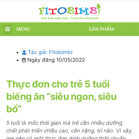
MENU
SẢN PHẨM
TRANG CHỦ
SẢN PHẨM
CHĂM SÓC TRẺ
TIN TỨC – SỰ KIỆN
GIỚI THIỆU
ĐIỂM BÁN
TÍCH ĐIỂM
Tác giả:
Fitobimbi
Ngày đăng
10/05/2022
Thực đơn cho trẻ 5 tuổi
biếng ăn “siêu ngon, siêu
bổ”
5 tuổi là mốc thời gian mà trẻ cần nhiều dưỡng
chất phát triển chiều cao, cân nặng, trí não. Vì vậy,
mẹ nên có một thực đơn dinh dưỡng thật chuẩn,