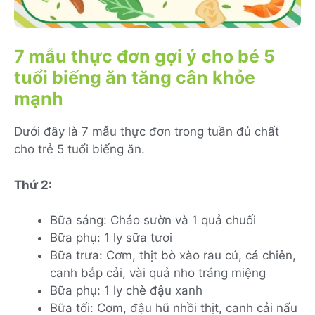
7 mẫu thực đơn gợi ý cho bé 5
tuổi biếng ăn tăng cân khỏe
mạnh
Dưới đây là 7 mẫu thực đơn trong tuần đủ chất
cho trẻ 5 tuổi biếng ăn.
Thứ 2:
Bữa sáng: Cháo sườn và 1 quả chuối
Bữa phụ: 1 ly sữa tươi
Bữa trưa: Cơm, thịt bò xào rau củ, cá chiên,
canh bắp cải, vài quả nho tráng miệng
Bữa phụ: 1 ly chè đậu xanh
Bữa tối: Cơm, đậu hũ nhồi thịt, canh cải nấu