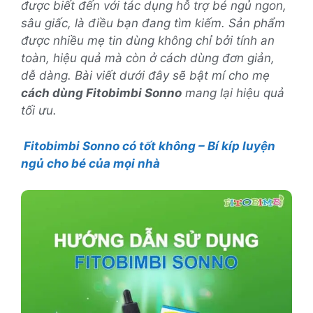
được biết đến với tác dụng hỗ trợ bé ngủ ngon,
sâu giấc, là điều bạn đang tìm kiếm. Sản phẩm
được nhiều mẹ tin dùng không chỉ bởi tính an
toàn, hiệu quả mà còn ở cách dùng đơn giản,
dễ dàng. Bài viết dưới đây sẽ bật mí cho mẹ
cách dùng Fitobimbi Sonno
mang lại hiệu quả
tối ưu.
Fitobimbi Sonno có tốt không – Bí kíp luyện
ngủ cho bé của mọi nhà