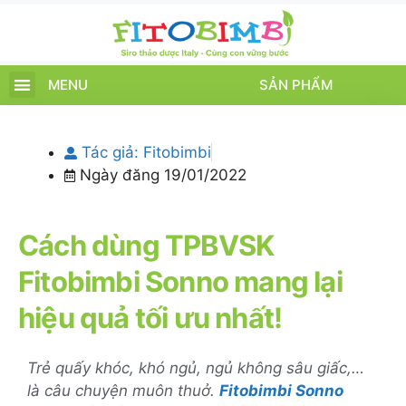
MENU
SẢN PHẨM
TRANG CHỦ
SẢN PHẨM
CHĂM SÓC TRẺ
TIN TỨC – SỰ KIỆN
GIỚI THIỆU
ĐIỂM BÁN
TÍCH ĐIỂM
Tác giả:
Fitobimbi
Ngày đăng
19/01/2022
Cách dùng TPBVSK
Fitobimbi Sonno mang lại
hiệu quả tối ưu nhất!
Trẻ quấy khóc, khó ngủ, ngủ không sâu giấc,…
là câu chuyện muôn thuở.
Fitobimbi Sonno