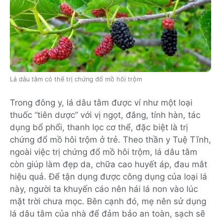
Lá dâu tằm có thể trị chứng đổ mồ hôi trộm
Trong đông y, lá dâu tằm được ví như một loại
thuốc “tiên dược” với vị ngọt, đắng, tính hàn, tác
dụng bổ phổi, thanh lọc cơ thể, đặc biệt là trị
chứng đổ mồ hôi trộm ở trẻ. Theo thần y Tuệ Tĩnh,
ngoài việc trị chứng đổ mồ hôi trộm, lá dâu tằm
còn giúp làm đẹp da, chữa cao huyết áp, đau mắt
hiệu quả. Để tận dụng được công dụng của loại lá
này, người ta khuyến cáo nên hái lá non vào lúc
mặt trời chưa mọc. Bên cạnh đó, mẹ nên sử dụng
lá dâu tằm của nhà để đảm bảo an toàn, sạch sẽ