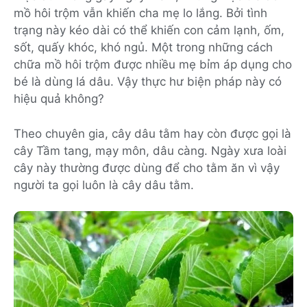
mồ hôi trộm vẫn khiến cha mẹ lo lắng. Bởi tình
trạng này kéo dài có thể khiến con cảm lạnh, ốm,
sốt, quấy khóc, khó ngủ. Một trong những cách
chữa mồ hôi trộm được nhiều mẹ bỉm áp dụng cho
bé là dùng lá dâu. Vậy thực hư biện pháp này có
hiệu quả không?
Theo chuyên gia, cây dâu tằm hay còn được gọi là
cây Tầm tang, mạy môn, dâu càng. Ngày xưa loài
cây này thường được dùng để cho tằm ăn vì vậy
người ta gọi luôn là cây dâu tằm.