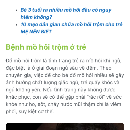
Bé 3 tuổi ra nhiều mồ hôi đầu có nguy
hiểm không?
10 mẹo dân gian chữa mồ hôi trộm cho trẻ
MẸ NÊN BIẾT
Bệnh mồ hôi trộm ở trẻ
Đổ mồ hôi trộm là tình trạng trẻ ra mồ hôi khi ngủ,
đặc biệt là ở giai đoạn ngủ sâu về đêm. Theo
chuyên gia, việc để cho bé đổ mồ hôi nhiều sẽ gây
ảnh hưởng chất lượng giấc ngủ, trẻ quấy khóc và
ngủ không yên. Nếu tình trạng này không được
khắc phục, con sẽ có thể gặp phải “rắc rối” về sức
khỏe như ho, sốt, chảy nước mũi thậm chí là viêm
phổi, suy kiệt cơ thể.