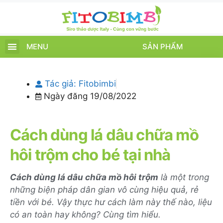
MENU
SẢN PHẨM
TRANG CHỦ
SẢN PHẨM
CHĂM SÓC TRẺ
TIN TỨC – SỰ KIỆN
GIỚI THIỆU
ĐIỂM BÁN
TÍCH ĐIỂM
Tác giả:
Fitobimbi
Ngày đăng
19/08/2022
Cách dùng lá dâu chữa mồ
hôi trộm cho bé tại nhà
Cách dùng lá dâu chữa mồ hôi trộm
là một trong
những biện pháp dân gian vô cùng hiệu quả, rẻ
tiền với bé. Vậy thực hư cách làm này thế nào, liệu
có an toàn hay không? Cùng tìm hiểu.