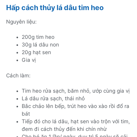
Hấp cách thủy lá dâu tim heo
Nguyên liệu:
200g tim heo
30g lá dâu non
20g hạt sen
Gia vị
Cách làm:
Tim heo rửa sạch, băm nhỏ, ướp cùng gia vị
Lá dâu rửa sạch, thái nhỏ
Bắc chảo lên bếp, trút heo vào xào rồi đổ ra
bát
Tiếp đó cho lá dâu, hạt sen vào trộn với tim,
đem đi cách thủy đến khi chín nhừ
Cho bé ăn 1 lần/ ngày, duy trì 5 ngày sẽ cải