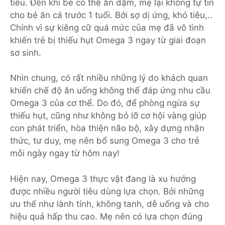
tiêu. Đến khi bé có thể ăn dặm, mẹ
lại không
tự tin
cho bé ăn cá trước 1 tuổi
. B
ởi sợ dị ứng, khó tiêu,..
Chính vì sự kiêng cữ quá mức của mẹ đã vô tình
khiến trẻ bị thiếu hụt Omega 3 ngay từ giai đoạn
sơ sinh.
Nhìn chung, có rất nhiều những lý do khách quan
khiến chế độ ăn uống không thể đáp ứng nhu cầu
Omega 3 của cơ thể. Do đó, để phòng ngừa sự
thiếu hụt, cũng như không bỏ lỡ cơ hội vàng giúp
con phát triển
,
hòa thiện não bộ, xây dựng nhận
thức, tư duy, mẹ nên bổ sung Omega 3 cho trẻ
mỗi ngày ngay từ hôm nay!
Hiện nay, Omega 3 thực vật đang là xu hướng
được nhiều người tiêu dùng lựa chọn. Bởi những
ưu thế như lành tính, không tanh, dễ uống và cho
hiệu quả hấp thu cao. Mẹ nên có lựa chọn đúng