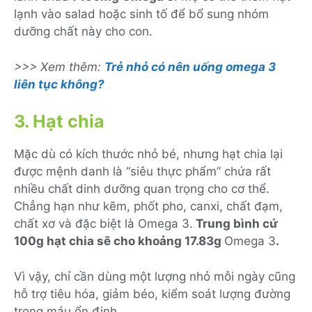
lạnh vào salad hoặc sinh tố để bổ sung nhóm
dưỡng chất này cho con.
>>> Xem thêm:
Trẻ nhỏ có nên uống omega 3
liên tục không?
3. Hạt chia
Mặc dù có kích thước nhỏ bé, n
hưng
hạt chia lại
được mệnh danh là “siêu thực phẩm”
chứa rất
nhiều chất dinh dưỡng quan trọng cho cơ thể
.
Chẳng hạn
như kẽm, phốt pho, canxi, chất đạm,
chất xơ và
đặc biệt là
Omega 3.
Trung bình cứ
100g hạt chia sẽ cho khoảng 17.83g
Omega 3
.
Vì vậy, chỉ
cần dùng
một lượng n
hỏ
mỗi ngày
cũng
hỗ trợ tiêu hóa, giảm béo, kiểm soát lượng đường
trong máu ổn định.