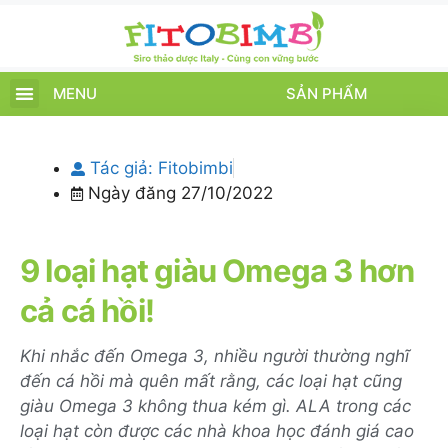
MENU
SẢN PHẨM
TRANG CHỦ
SẢN PHẨM
CHĂM SÓC TRẺ
TIN TỨC – SỰ KIỆN
GIỚI THIỆU
ĐIỂM BÁN
TÍCH ĐIỂM
Tác giả:
Fitobimbi
Ngày đăng
27/10/2022
9 loại hạt giàu Omega 3 hơn
cả cá hồi!
Khi nhắc đến Omega 3, nhiều người thường nghĩ
đến cá hồi mà quên mất rằng, các loại hạt cũng
giàu Omega 3 không thua kém gì.
ALA trong các
loại hạt còn được các nhà khoa học đánh giá cao