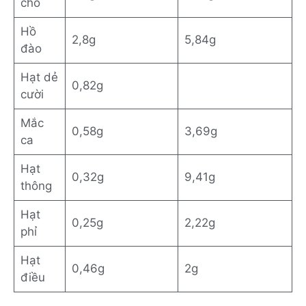
chó
Hồ
2,8g
5,84g
đào
Hạt dẻ
0,82g
cười
Mắc
0,58g
3,69g
ca
Hạt
0,32g
9,41g
thông
Hạt
0,25g
2,22g
phỉ
Hạt
0,46g
2g
điều