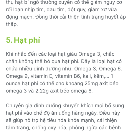
thụ hạt bí ngô thường xuyên có thể giảm nguy cơ
rối loạn nhịp t
i
m, đau tim, đột quỵ, giảm xơ vữa
động mạch
. Đồng thời
cải thiện tình trạng huyết áp
thấp.
5. Hạt phỉ
Khi nhắc đến các loại hạt giàu Omega 3, chắc
chắn không thể bỏ qua hạt phỉ. Đây là loại hạt có
chứa nhiều dinh dưỡng như: Omega 3, Omega 6,
Omega 9, vitamin E, vitamin B6, kali, kẽm,… 1
ounce hạt phỉ có thể cho khoảng 25mg axit béo
omega 3 và 2.22g axit béo omega 6.
Chuyên gia dinh dưỡng khuyến khích mọi bổ sung
hạt phỉ vào chế độ ăn uống hàng ngày
. Điều này
sẽ giúp
hỗ trợ hệ tiêu hóa khỏe mạnh, cải thiện
tâm trạng, chống oxy hóa
,
phòng ngừa các bệnh