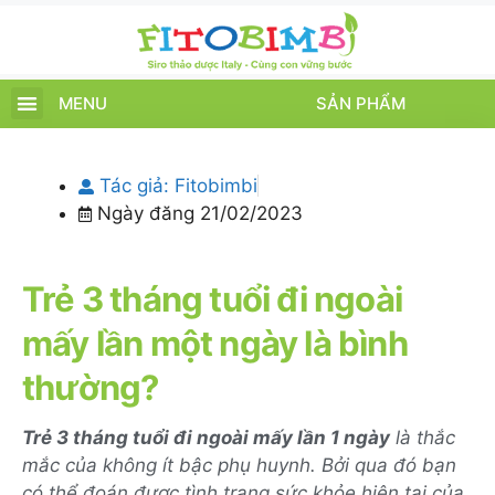
MENU
SẢN PHẨM
TRANG CHỦ
SẢN PHẨM
CHĂM SÓC TRẺ
TIN TỨC – SỰ KIỆN
GIỚI THIỆU
ĐIỂM BÁN
TÍCH ĐIỂM
Tác giả:
Fitobimbi
Ngày đăng
21/02/2023
Trẻ 3 tháng tuổi đi ngoài
mấy lần một ngày là bình
thường?
Trẻ 3 tháng tuổi đi ngoài mấy lần 1 ngày
là thắc
mắc của không ít bậc phụ huynh. Bởi qua đó bạn
có thể đoán được tình trạng sức khỏe hiện tại của