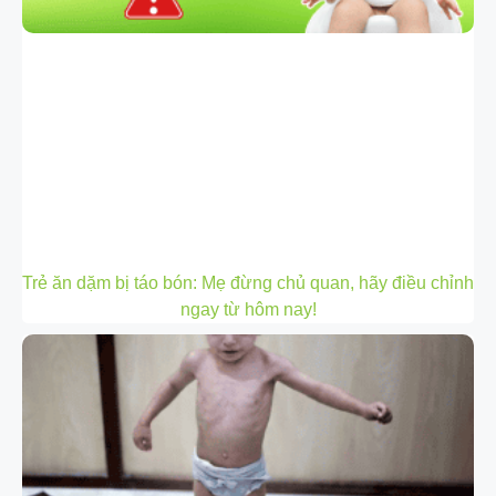
Trẻ ăn dặm bị táo bón: Mẹ đừng chủ quan, hãy điều chỉnh
ngay từ hôm nay!