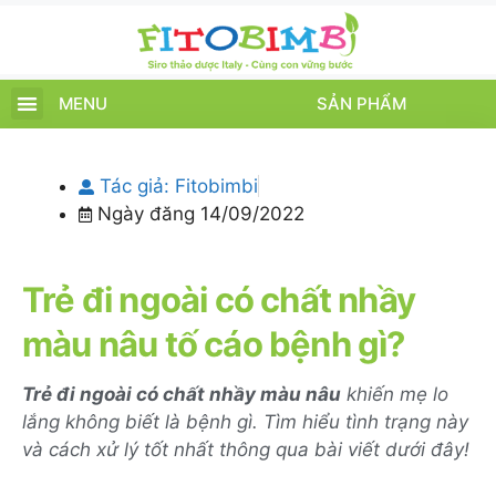
MENU
SẢN PHẨM
TRANG CHỦ
SẢN PHẨM
CHĂM SÓC TRẺ
TIN TỨC – SỰ KIỆN
GIỚI THIỆU
ĐIỂM BÁN
TÍCH ĐIỂM
Tác giả:
Fitobimbi
Ngày đăng
14/09/2022
Trẻ đi ngoài có chất nhầy
màu nâu tố cáo bệnh gì?
Trẻ đi ngoài có chất nhầy màu nâu
khiến mẹ lo
lắng không biết là bệnh gì. Tìm hiểu tình trạng này
và cách xử lý tốt nhất thông qua bài viết dưới đây!