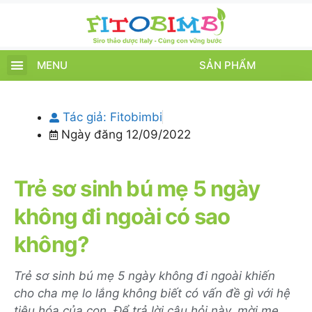
MENU
SẢN PHẨM
TRANG CHỦ
SẢN PHẨM
CHĂM SÓC TRẺ
TIN TỨC – SỰ KIỆN
GIỚI THIỆU
ĐIỂM BÁN
TÍCH ĐIỂM
Tác giả:
Fitobimbi
Ngày đăng
12/09/2022
Trẻ sơ sinh bú mẹ 5 ngày
không đi ngoài có sao
không?
Trẻ sơ sinh bú mẹ 5 ngày không đi ngoài khiến
cho cha mẹ lo lắng không biết có vấn đề gì với hệ
tiêu hóa của con. Để trả lời câu hỏi này, mời mẹ