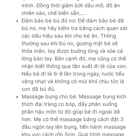
mình. Đồng thời giảm bớt dầu mỡ, đồ ăn
chiên xào, chế biến sẵn,….
Đảm bảo bé bú đủ no: Để đảm bảo bé đã
bú no, mẹ hãy kiểm tra bằng cách quan sát
các dấu hiệu sau khi cho bé ăn. Thông
thường sau khi bú no, gương mặt bé sẽ
thỏa mãn, tay được buông lỏng và xòe cả
lòng bàn tay. Bên cạnh đó, mẹ cũng có thể
nhận biết thông qua tần suất đi tè của con.
Nếu bé đi tè 6-8 lần trong ngày, nước tiểu
vàng nhạt và không có mùi khó chịu tức là
con đã bú đủ.
Massage bụng cho bé: Massage bụng kích
thích đại tràng co bóp, đẩy phân xuống
phần hậu môn từ đó giúp bé đi ngoài dễ
hơn. Mẹ có thể masaage bằng cách đặt 3
đầu ngón tay lên bụng, tiến hành massage
khu vực cách rốn 5cm. Quá trình massage