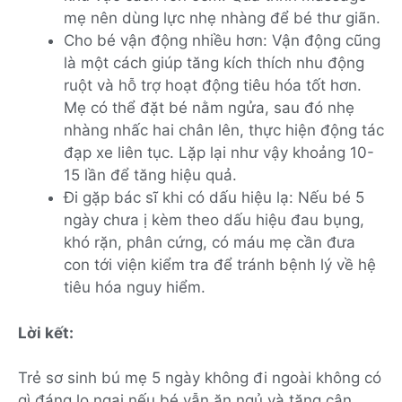
mẹ nên dùng lực nhẹ nhàng để bé thư giãn.
Cho bé vận động nhiều hơn: Vận động cũng
là một cách giúp tăng kích thích nhu động
ruột và hỗ trợ hoạt động tiêu hóa tốt hơn.
Mẹ có thể đặt bé nằm ngửa, sau đó nhẹ
nhàng nhấc hai chân lên, thực hiện động tác
đạp xe liên tục. Lặp lại như vậy khoảng 10-
15 lần để tăng hiệu quả.
Đi gặp bác sĩ khi có dấu hiệu lạ: Nếu bé 5
ngày chưa ị kèm theo dấu hiệu đau bụng,
khó rặn, phân cứng, có máu mẹ cần đưa
con tới viện kiểm tra để tránh bệnh lý về hệ
tiêu hóa nguy hiểm.
Lời kết:
Trẻ sơ sinh bú mẹ 5 ngày không đi ngoài không có
gì đáng lo ngại nếu bé vẫn ăn ngủ và tăng cân