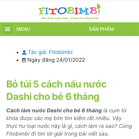
MENU
SẢN PHẨM
TRANG CHỦ
SẢN PHẨM
CHĂM SÓC TRẺ
TIN TỨC – SỰ KIỆN
GIỚI THIỆU
ĐIỂM BÁN
TÍCH ĐIỂM
Tác giả:
Fitobimbi
Ngày đăng
24/01/2022
Bỏ túi 5 cách nấu nước
Dashi cho bé 6 tháng
Cách làm nước Dashi cho bé 6 tháng
là cụm từ
khóa được các mẹ bỉm tìm kiếm rất nhiều. Vậy
thực hư loại nước này là gì, cách làm ra sao? Cùng
Fitobimbi đi tìm lời giải trong bài viết sau.