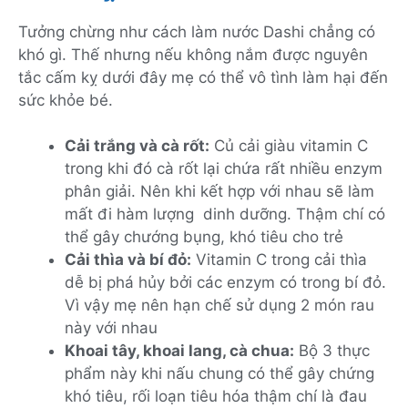
Tưởng chừng như cách làm nước Dashi chẳng có
khó gì. Thế nhưng nếu không nắm được nguyên
tắc cấm kỵ dưới đây mẹ có thể vô tình làm hại đến
sức khỏe bé.
Cải trắng và cà rốt:
Củ cải giàu vitamin C
trong khi đó cà rốt lại chứa rất nhiều enzym
phân giải. Nên khi kết hợp với nhau sẽ làm
mất đi hàm lượng dinh dưỡng. Thậm chí có
thể gây chướng bụng, khó tiêu cho trẻ
Cải thìa và bí đỏ:
Vitamin C trong cải thìa
dễ bị phá hủy bởi các enzym có trong bí đỏ.
Vì vậy mẹ nên hạn chế sử dụng 2 món rau
này với nhau
Khoai tây, khoai lang, cà chua:
Bộ 3 thực
phẩm này khi nấu chung có thể gây chứng
khó tiêu, rối loạn tiêu hóa thậm chí là đau