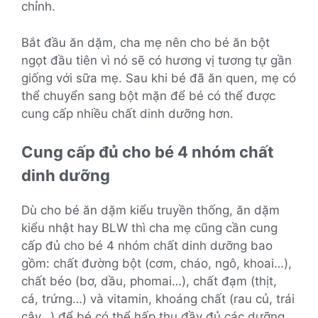
chỉnh.
Bắt đầu ăn dặm, cha mẹ nên cho bé ăn bột
ngọt đầu tiên vì nó sẽ có hương vị tương tự gần
giống với sữa mẹ. Sau khi bé đã ăn quen, mẹ có
thể chuyển sang bột mặn để bé có thể được
cung cấp nhiều chất dinh dưỡng hơn.
Cung cấp đủ cho bé 4 nhóm chất
dinh dưỡng
Dù cho bé ăn dặm kiểu truyền thống, ăn dặm
kiểu nhật hay BLW thì cha mẹ cũng cần cung
cấp đủ cho bé 4 nhóm chất dinh dưỡng bao
gồm: chất đường bột (cơm, cháo, ngô, khoai…),
chất béo (bơ, dầu, phomai…), chất đạm (thịt,
cá, trứng…) và vitamin, khoáng chất (rau củ, trái
cây…) để bé có thể hấp thu đầy đủ các dưỡng