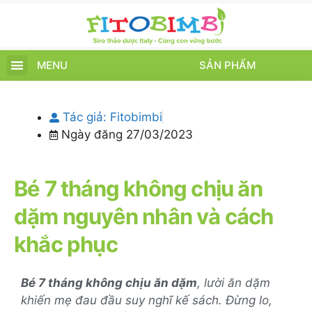
MENU
SẢN PHẨM
TRANG CHỦ
SẢN PHẨM
CHĂM SÓC TRẺ
TIN TỨC – SỰ KIỆN
GIỚI THIỆU
ĐIỂM BÁN
TÍCH ĐIỂM
Tác giả:
Fitobimbi
Ngày đăng
27/03/2023
Bé 7 tháng không chịu ăn
dặm nguyên nhân và cách
khắc phục
Bé 7 tháng không chịu ăn dặm
, lười ăn dặm
khiến mẹ đau đầu suy nghĩ kế sách. Đừng lo,