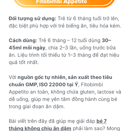
Đối tượng sử dụng:
Trẻ từ 6 tháng tuổi trở lên,
đặc biệt phù hợp với trẻ biếng ăn, tiêu hóa kém.
Cách dùng:
Trẻ 6 tháng – 12 tuổi dùng
30–
45ml mỗi ngày
, chia 2–3 lần, uống trước bữa
ăn. Liệu trình tối thiểu từ 1–3 tháng để đạt hiệu
quả tốt nhất.
Với
nguồn gốc tự nhiên, sản xuất theo tiêu
chuẩn GMP, ISO 22000 tại Ý
, Fitobimbi
Appetito an toàn, không chứa gluten, lactose và
dễ uống, giúp mẹ yên tâm đồng hành cùng bé
trong giai đoạn ăn dặm.
Bài viết trên đây đã giúp mẹ giải đáp
bé 7
tháng không chịu ăn dặm
phải làm sao? Mong