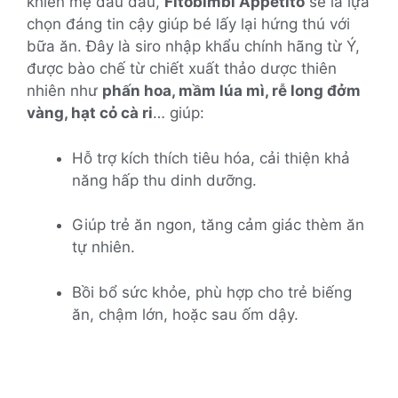
khiến mẹ đau đầu,
Fitobimbi Appetito
sẽ là lựa
chọn đáng tin cậy giúp bé lấy lại hứng thú với
bữa ăn. Đây là siro nhập khẩu chính hãng từ Ý,
được bào chế từ chiết xuất thảo dược thiên
nhiên như
phấn hoa, mầm lúa mì, rễ long đởm
vàng, hạt cỏ cà ri
… giúp:
Hỗ trợ kích thích tiêu hóa, cải thiện khả
năng hấp thu dinh dưỡng.
Giúp trẻ ăn ngon, tăng cảm giác thèm ăn
tự nhiên.
Bồi bổ sức khỏe, phù hợp cho trẻ biếng
ăn, chậm lớn, hoặc sau ốm dậy.