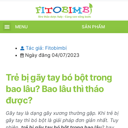
MENU
SẢN PHẨM
TRANG CHỦ
SẢN PHẨM
CHĂM SÓC TRẺ
TIN TỨC – SỰ KIỆN
GIỚI THIỆU
ĐIỂM BÁN
TÍCH ĐIỂM
Tác giả:
Fitobimbi
Ngày đăng
04/07/2023
Trẻ bị gãy tay bó bột trong
bao lâu? Bao lâu thì tháo
được?
Gãy tay là dạng gãy xương thường gặp. Khi trẻ bị
gãy tay thì bó bột là giải pháp đơn giản nhất. Tuy
nhiên,
trẻ bị gãy tay bó bột trong bao lâu
? hay