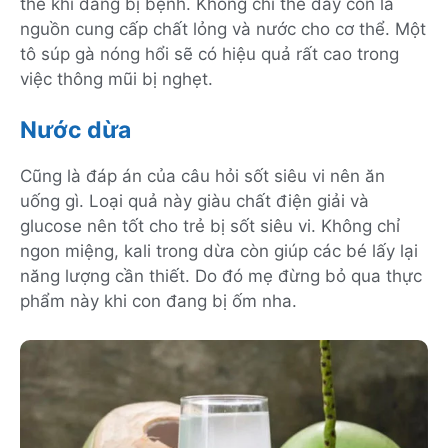
thể khi đang bị bệnh. Không chỉ thế đây còn là
nguồn cung cấp chất lỏng và nước cho cơ thể. Một
tô súp gà nóng hổi sẽ có hiệu quả rất cao trong
việc thông mũi bị nghẹt.
Nước dừa
Cũng là đáp án của câu hỏi sốt siêu vi nên ăn
uống gì. Loại quả này giàu chất điện giải và
glucose nên tốt cho trẻ bị sốt siêu vi. Không chỉ
ngon miệng, kali trong dừa còn giúp các bé lấy lại
năng lượng cần thiết. Do đó mẹ đừng bỏ qua thực
phẩm này khi con đang bị ốm nha.