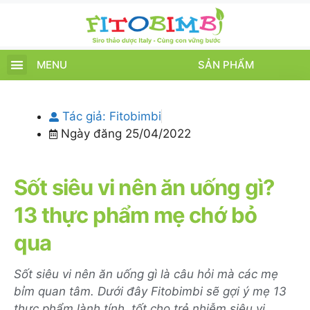
MENU
SẢN PHẨM
TRANG CHỦ
SẢN PHẨM
CHĂM SÓC TRẺ
TIN TỨC – SỰ KIỆN
GIỚI THIỆU
ĐIỂM BÁN
TÍCH ĐIỂM
Tác giả:
Fitobimbi
Ngày đăng
25/04/2022
Sốt siêu vi nên ăn uống gì?
13 thực phẩm mẹ chớ bỏ
qua
Sốt siêu vi nên ăn uống gì là câu hỏi mà các mẹ
bỉm quan tâm. Dưới đây Fitobimbi sẽ gợi ý mẹ 13
thực phẩm lành tính, tốt cho trẻ nhiễm siêu vi.