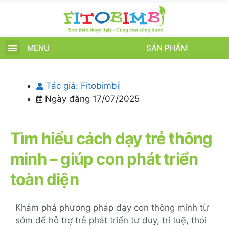
MENU
SẢN PHẨM
TRANG CHỦ
SẢN PHẨM
CHĂM SÓC TRẺ
TIN TỨC – SỰ KIỆN
GIỚI THIỆU
ĐIỂM BÁN
TÍCH ĐIỂM
Tác giả:
Fitobimbi
Ngày đăng
17/07/2025
Tìm hiểu cách dạy trẻ thông
minh – giúp con phát triển
toàn diện
Khám phá phương pháp dạy con thông minh từ
sớm để hỗ trợ trẻ phát triển tư duy, trí tuệ, thói