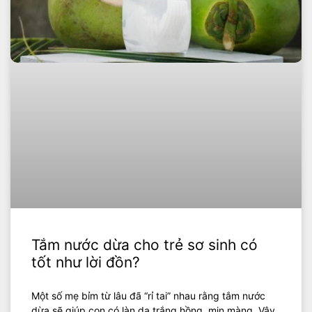
Tắm nước dừa cho trẻ sơ sinh có
tốt như lời đồn?
Một số mẹ bỉm từ lâu đã “rỉ tai” nhau rằng tắm nước
dừa sẽ giúp con có làn da trắng hồng, mịn màng. Vậy