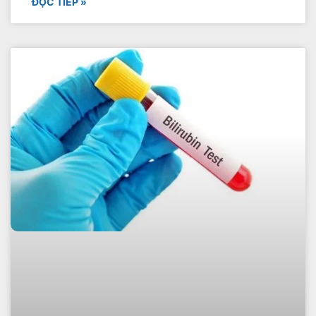
ĐỌC TIẾP »