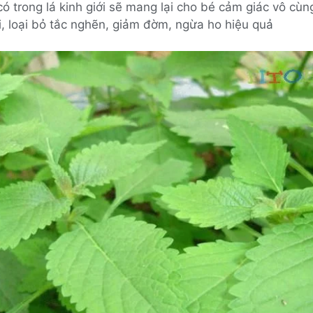
ó trong lá kinh giới sẽ mang lại cho bé cảm giác vô cù
i, loại bỏ tắc nghẽn, giảm đờm, ngừa ho hiệu quả