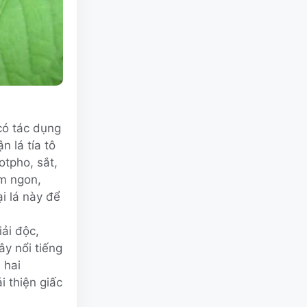
 có tác dụng
n lá tía tô
otpho, sắt,
ơm ngon,
i lá này để
ải độc,
ây nổi tiếng
 hai
i thiện giấc