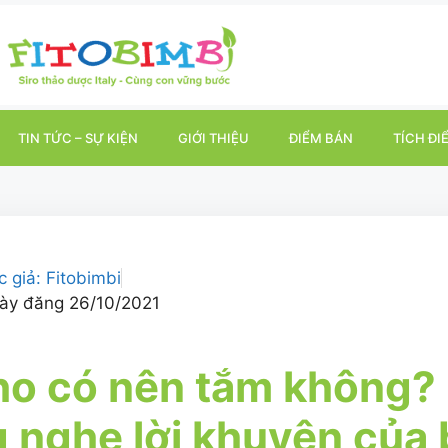
TIN TỨC – SỰ KIỆN
GIỚI THIỆU
ĐIỂM BÁN
TÍCH ĐI
c giả:
Fitobimbi
ày đăng
26/10/2021
ho có nên tắm không?
 nghe lời khuyên của