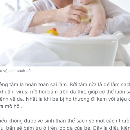
c vệ sinh sạch sẽ
iêng tắm là hoàn toàn sai lầm. Bởi tắm rửa là để làm sạch
 khuẩn, virus, mồ hôi bám trên da thịt, giúp cơ thể luôn 
ệnh về da. Nhất là khi bé bị ho thường đi kèm với triệu
ra mồ hôi.
 nếu không được vệ sinh thân thể sạch sẽ một cách thư
ụi bẩn sẽ bám trụ ở trên lớp da của bé. Đây là điều kiện