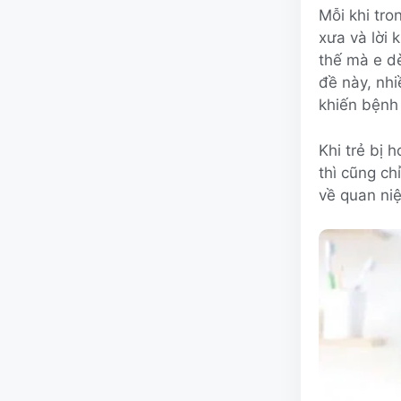
Mỗi khi tro
xưa và lời 
thế mà e d
đề này, nhi
khiến bệnh 
Khi trẻ bị
thì cũng ch
về quan ni