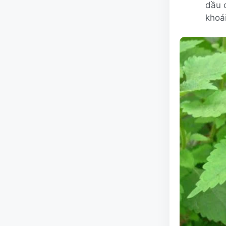
dầu c
khoá