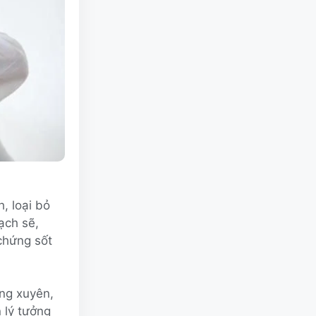
, loại bỏ
sạch sẽ,
 chứng sốt
ờng xuyên,
 lý tưởng