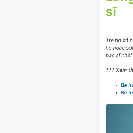
sĩ
Trẻ ho có 
ho hoặc sốt
bác sĩ nhé!
??? Xem t
Bé h
Bé h