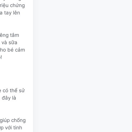
triệu chứng
a tay lên
iêng tắm
 và sữa
 cho bé cảm
!
 có thể sử
 đây là
 giúp chống
p với tinh