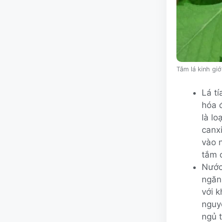
Tắm lá kinh giớ
Lá tí
hóa đ
là lo
canxi
vào 
tắm c
Nước
ngăn 
với 
nguyê
ngủ 