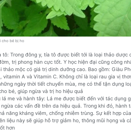
i cho bé bị ho
a tô: Trong đông y, tía tô được biết tới là loại thảo dược
ờm, trị phong hàn cực tốt. Y học hiện đại cũng công nhậ
ại thảo mộc có giá trị dinh dưỡng cao. Bao gồm: Giàu Ph
, vitamin A và Vitamin C. Không chỉ là loại rau gia vị th
những ngày thời tiết chuyển mùa, mẹ có thể tận dụng loạ
ho bé, giúp ngừa và trị ho hiệu quả
 lá me và hành tây: Lá me được biết đến với tác dụng gi
ngừa các vấn đề trên da hiệu quả. Trong khi đó, hành t
khả năng kháng viêm, chống nhiễm trùng. Sự kết hợp của
n liệu này sẽ giúp hỗ trợ giảm ho, thông mũi họng và cả
tốt hơn