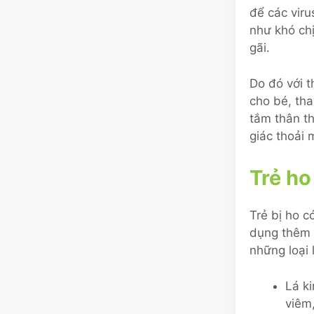
để các viru
như khó chị
gãi.
Do đó với 
cho bé, th
tắm thân th
giác thoải
Trẻ ho
Trẻ bị ho 
dụng thêm c
những loại 
Lá ki
viêm,