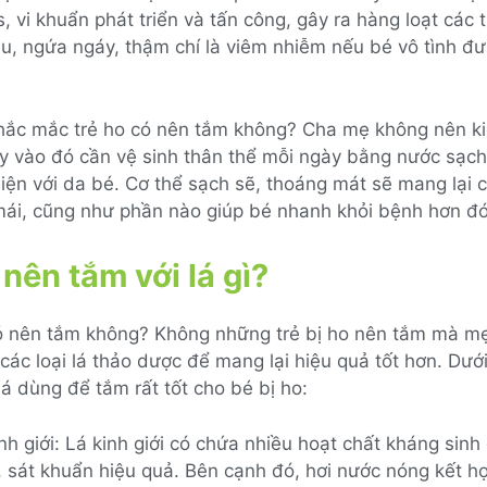
s, vi khuẩn phát triển và tấn công, gây ra hàng loạt các 
u, ngứa ngáy, thậm chí là viêm nhiễm nếu bé vô tình đư
thắc mắc trẻ ho có nên tắm không? Cha mẹ không nên k
ay vào đó cần vệ sinh thân thể mỗi ngày bằng nước sạch
iện với da bé. Cơ thể sạch sẽ, thoáng mát sẽ mang lại
 mái, cũng như phần nào giúp bé nhanh khỏi bệnh hơn đó
 nên tắm với lá gì?
có nên tắm không? Không những trẻ bị ho nên tắm mà mẹ
ác loại lá thảo dược để mang lại hiệu quả tốt hơn. Dưới
lá dùng để tắm rất tốt cho bé bị ho:
nh giới: Lá kinh giới có chứa nhiều hoạt chất kháng sinh
 sát khuẩn hiệu quả. Bên cạnh đó, hơi nước nóng kết hợ