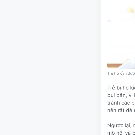
Trẻ ho cần đượ
Trẻ bị ho k
bụi bẩn, vi
tránh các b
nên rất dễ 
Ngược lại,
mồ hôi và b