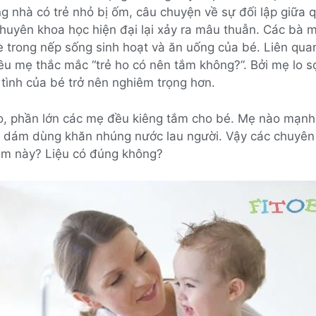
ng nhà có trẻ nhỏ bị ốm, câu chuyện về sự đối lập giữa
khuyên khoa học hiện đại lại xảy ra mâu thuẫn. Các bà 
è trong nếp sống sinh hoạt và ăn uống của bé. Liên qua
ều mẹ thắc mắc “trẻ ho có nên tắm không?”. Bởi mẹ lo s
tình của bé trở nên nghiêm trọng hơn.
 ho, phần lớn các mẹ đều kiêng tắm cho bé. Mẹ nào mạn
ỉ dám dùng khăn nhúng nước lau người. Vậy các chuyên 
ệm này? Liệu có đúng không?