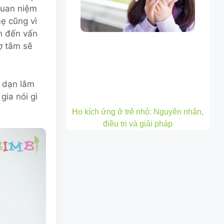
 quan niệm
mẹ cũng vì
n đến vấn
ợ tắm sẽ
h dạn lắm
gia nói gì
Ho kích ứng ở trẻ nhỏ: Nguyên nhân,
điều trị và giải pháp