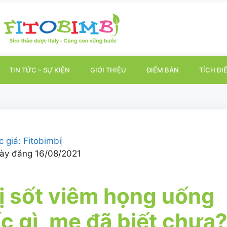
TIN TỨC – SỰ KIỆN
GIỚI THIỆU
ĐIỂM BÁN
TÍCH ĐI
c giả:
Fitobimbi
ày đăng
16/08/2021
ị sốt viêm họng uống
c gì, mẹ đã biết chưa