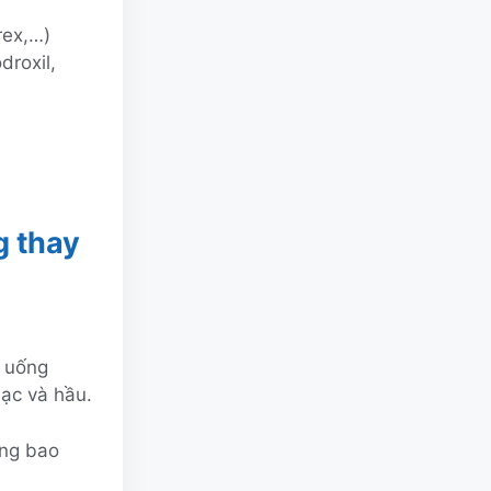
rex,…)
droxil,
g thay
n uống
ạc và hầu.
ọng bao