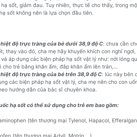
hạ sốt, giảm đau. Tuy nhiên, thực tế cho thấy, trong mộ
hạ sốt không nên là lựa chọn đầu tiên.
nhiệt độ trực tràng của bé dưới 38,9 độ C
: chưa cần c
ốt; thay vào đó, cha mẹ hãy khuyến khích con nghỉ ngơi,
và áp dụng các biện pháp hạ sốt vật lý như: nới lỏng qu
i cho trẻ bằng khăn ấm, đắp khăn ẩm lên trán,…
nhiệt độ trực tràng của bé trên 38,9 độ C
: lúc này bên 
ụng các biện pháp hạ sốt vật lý, cha mẹ nên cho con uố
theo hướng dẫn của bác sĩ chuyên khoa.
huốc hạ sốt có thể sử dụng cho trẻ em bao gồm:
aminophen (tên thương mại Tylenol, Hapacol, Efferalgan
ofen (tên thương mại Advil, Motrin,…)