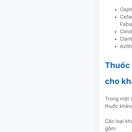
Ceph
Cefad
Fabad
Clind
Clari
Azit
Thuốc 
cho kh
Trong một s
thuốc khán
Các loại k
gồm: