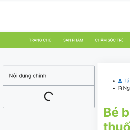
TRANG CHỦ
SẢN PHẨM
CHĂM SÓC TRẺ
Nội dung chính
Tá
Ng
Bé b
thuố