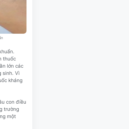
ẩn
 khuẩn.
n thuốc
ần lớn các
 sinh. Vì
huốc kháng
ầu con điều
g trường
ụng một