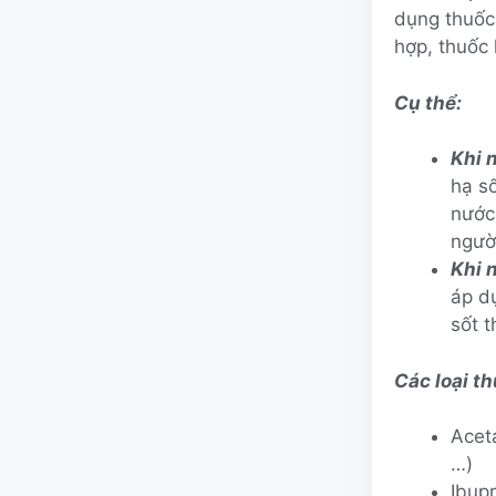
dụng thuốc 
hợp, thuốc 
Cụ thể:
Khi 
hạ s
nước 
ngườ
Khi 
áp d
sốt 
Các loại t
Acet
…)
Ibupr