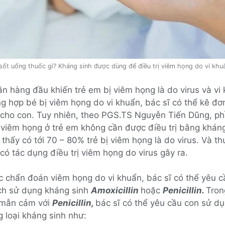
sốt uống thuốc gì? Kháng sinh được dùng để điều trị viêm họng do vi khu
 hàng đầu khiến trẻ em bị viêm họng là do virus và vi
g hợp bé bị viêm họng do vi khuẩn, bác sĩ có thể kê đơ
 cho con. Tuy nhiên, theo PGS.TS Nguyễn Tiến Dũng, ph
viêm họng ở trẻ em không cần được điều trị bằng kháng
 thấy có tới 70 – 80% trẻ bị viêm họng là do virus. Và t
có tác dụng điều trị viêm họng do virus gây ra.
c chẩn đoán viêm họng do vi khuẩn, bác sĩ có thể yêu c
ách sử dụng kháng sinh
Amoxicillin
hoặc
Penicillin.
Tron
 mẫn cảm với
Penicillin,
bác sĩ có thể yêu cầu con sử d
 loại kháng sinh như: