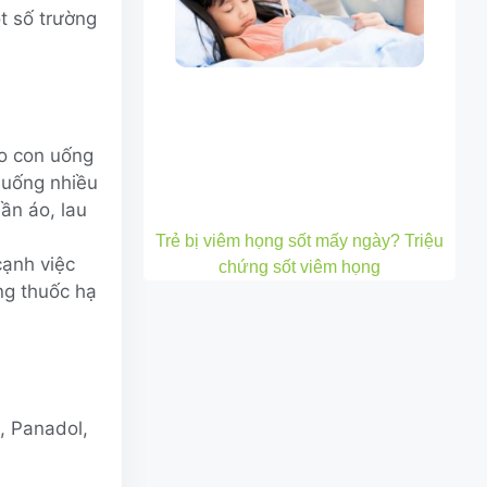
t số trường
ho con uống
 uống nhiều
ần áo, lau
Trẻ bị viêm họng sốt mấy ngày? Triệu
cạnh việc
chứng sốt viêm họng
ng thuốc hạ
, Panadol,