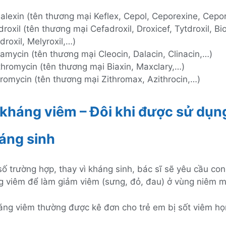
alexin (tên thương mại Keflex, Cepol, Ceporexine, Cepo
roxil (tên thương mại Cefadroxil, Droxicef, Tytdroxil, Bio
roxil, Melyroxil,…)
amycin (tên thương mại Cleocin, Dalacin, Clinacin,…)
thromycin (tên thương mại Biaxin, Maxclary,…)
hromycin (tên thương mại Zithromax, Azithrocin,…)
kháng viêm – Đôi khi được sử dụn
áng sinh
ố trường hợp, thay vì kháng sinh, bác sĩ sẽ yêu cầu co
g viêm để làm giảm viêm (sưng, đỏ, đau) ở vùng niêm m
háng viêm thường được kê đơn cho trẻ em bị sốt viêm h