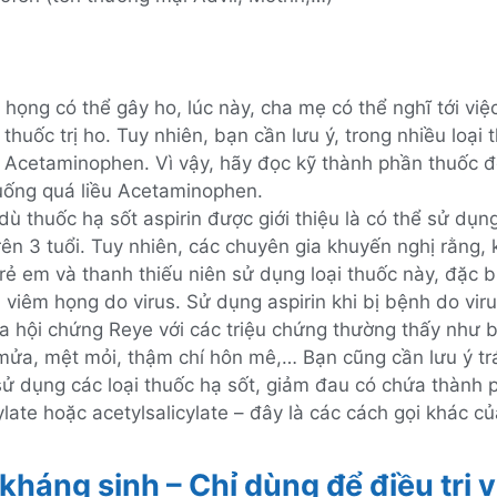
họng có thể gây ho, lúc này, cha mẹ có thể nghĩ tới việ
thuốc trị ho. Tuy nhiên, bạn cần lưu ý, trong nhiều loại 
 Acetaminophen. Vì vậy, hãy đọc kỹ thành phần thuốc đ
uống quá liều Acetaminophen.
ù thuốc hạ sốt aspirin được giới thiệu là có thể sử dụng
rên 3 tuổi. Tuy nhiên, các chuyên gia khuyến nghị rằng,
rẻ em và thanh thiếu niên sử dụng loại thuốc này, đặc bi
ị viêm họng do virus. Sử dụng aspirin khi bị bệnh do vir
ra hội chứng Reye với các triệu chứng thường thấy như 
mửa, mệt mỏi, thậm chí hôn mê,… Bạn cũng cần lưu ý tr
sử dụng các loại thuốc hạ sốt, giảm đau có chứa thành 
ylate hoặc acetylsalicylate – đây là các cách gọi khác củ
kháng sinh – Chỉ dùng để điều trị 