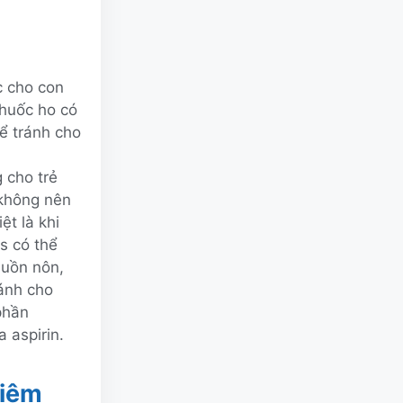
c cho con
thuốc ho có
ể tránh cho
 cho trẻ
 không nên
ệt là khi
us có thể
buồn nôn,
ánh cho
phần
a aspirin.
viêm