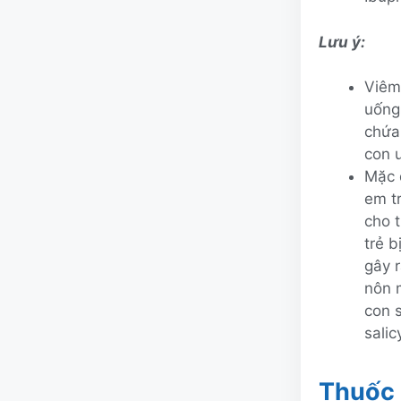
Lưu ý:
Viêm 
uống 
chứa
con 
Mặc d
em t
cho t
trẻ b
gây 
nôn 
con 
salic
Thuốc 