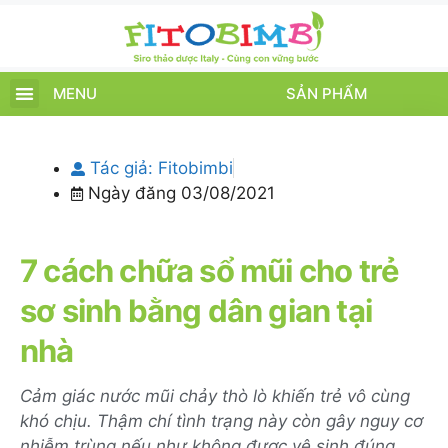
MENU
SẢN PHẨM
TRANG CHỦ
SẢN PHẨM
CHĂM SÓC TRẺ
TIN TỨC – SỰ KIỆN
GIỚI THIỆU
ĐIỂM BÁN
TÍCH ĐIỂM
Tác giả:
Fitobimbi
Ngày đăng
03/08/2021
7 cách chữa sổ mũi cho trẻ
sơ sinh bằng dân gian tại
nhà
Cảm giác nước mũi chảy thò lò khiến trẻ vô cùng
khó chịu. Thậm chí tình trạng này còn gây nguy cơ
nhiễm trùng nếu như không được vệ sinh đúng