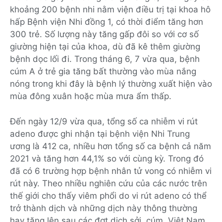
khoảng 200 bệnh nhi nằm viện điều trị tại khoa hô
hấp Bệnh viện Nhi đồng 1, có thời điểm tăng hơn
300 trẻ. Số lượng này tăng gấp đôi so với cơ số
giường hiện tại của khoa, dù đã kê thêm giường
bệnh dọc lối đi. Trong tháng 6, 7 vừa qua, bệnh
cúm A ở trẻ gia tăng bất thường vào mùa nắng
nóng trong khi đây là bệnh lý thường xuất hiện vào
mùa đông xuân hoặc mùa mưa ẩm thấp.
Đến ngày 12/9 vừa qua, tổng số ca nhiễm vi rút
adeno được ghi nhận tại bệnh viện Nhi Trung
ương là 412 ca, nhiều hơn tổng số ca bệnh cả năm
2021 và tăng hơn 44,1% so với cùng kỳ. Trong đó
đã có 6 trường hợp bệnh nhân tử vong có nhiễm vi
rút này. Theo nhiều nghiên cứu của các nước trên
thế giới cho thấy viêm phổi do vi rút adeno có thể
trở thành dịch và những dịch này thông thường
hay tăng lên sau các đợt dịch sởi, cúm. Việt Nam