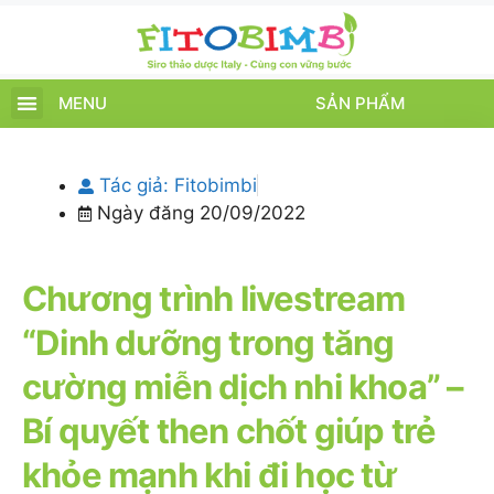
MENU
SẢN PHẨM
TRANG CHỦ
SẢN PHẨM
CHĂM SÓC TRẺ
TIN TỨC – SỰ KIỆN
GIỚI THIỆU
ĐIỂM BÁN
TÍCH ĐIỂM
Tác giả:
Fitobimbi
Ngày đăng
20/09/2022
Chương trình livestream
“Dinh dưỡng trong tăng
cường miễn dịch nhi khoa” –
Bí quyết then chốt giúp trẻ
khỏe mạnh khi đi học từ